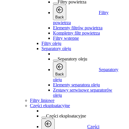
Filtry powietrza
Filtry
Back
powietrza
Elementy filtrów powietrza
Kompletny filtr powietrza
Filtry wstępne
Filtry oleju
Separatory oleju
Separatory oleju
Separatory
Back
oleju
Elementy separatora oleju
Zestawy serwisowe separatorów
oleju
Filtry liniowe
Części eksploatacyjne
Części eksploatacyjne
Części