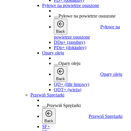
PD+ (dokładny)
Pyłowe na powietrze osuszone
Pyłowe na powietrze osuszone
Pyłowe na
Back
powietrze osuszone
DDp+ (zgrubny)
PDp+ (dokładny)
Opary oleju
Opary oleju
Opary oleju
Back
QD+ (filtr liniowy)
QDT+ (wieża)
Przewiń Sprężarki
Przewiń Sprężarki
Przewiń Sprężarki
Back
SF+