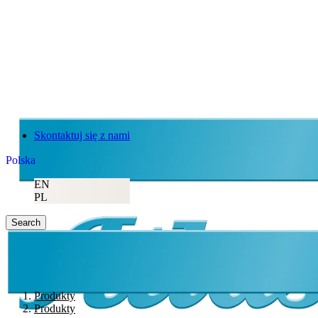
Skontaktuj się z nami
Polska
EN
PL
Search
Produkty
Produkty