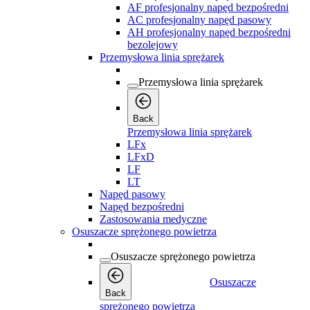
AF profesjonalny napęd bezpośredni
AC profesjonalny napęd pasowy
AH profesjonalny napęd bezpośredni
bezolejowy
Przemysłowa linia sprężarek
Przemysłowa linia sprężarek
Back
Przemysłowa linia sprężarek
LFx
LFxD
LF
LT
Napęd pasowy
Napęd bezpośredni
Zastosowania medyczne
Osuszacze sprężonego powietrza
Osuszacze sprężonego powietrza
Osuszacze
Back
sprężonego powietrza