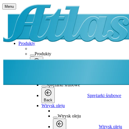
Menu
Produkty
Produkty
Produkty
Back
Sprężarki śrubowe
Sprężarki śrubowe
Sprężarki śrubowe
Back
Wtrysk oleju
Wtrysk oleju
Wtrysk oleju