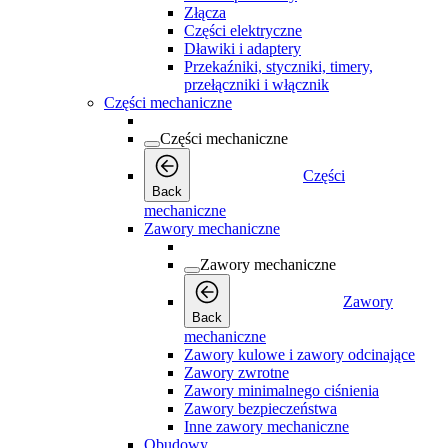
Złącza
Części elektryczne
Dławiki i adaptery
Przekaźniki, styczniki, timery,
przełączniki i włącznik
Części mechaniczne
Części mechaniczne
Części
Back
mechaniczne
Zawory mechaniczne
Zawory mechaniczne
Zawory
Back
mechaniczne
Zawory kulowe i zawory odcinające
Zawory zwrotne
Zawory minimalnego ciśnienia
Zawory bezpieczeństwa
Inne zawory mechaniczne
Obudowy