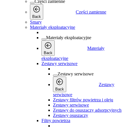
Części zamienne
Części zamienne
Back
Smary
Materiały eksploatacyjne
Materiały eksploatacyjne
Materiały
Back
eksploatacyjne
Zestawy serwisowe
Zestawy serwisowe
Zestawy
Back
serwisowe
Zestawy filtrów powietrza i oleju
Zestawy serwisowe
Zestawy do osuszaczy adsorpcyjnych
Zestawy osuszaczy
Filtry powietrza