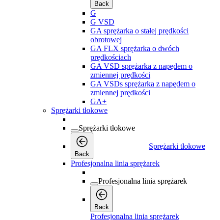
Back
G
G VSD
GA sprężarka o stałej prędkości
obrotowej
GA FLX sprężarka o dwóch
prędkościach
GA VSD sprężarka z napędem o
zmiennej prędkości
GA VSDs sprężarka z napędem o
zmiennej prędkości
GA+
Sprężarki tłokowe
Sprężarki tłokowe
Sprężarki tłokowe
Back
Profesjonalna linia sprężarek
Profesjonalna linia sprężarek
Back
Profesjonalna linia sprężarek