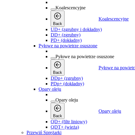
Koalescencyjne
Koalescencyjne
Back
UD+ (zgrubny i dokładny)
DD+ (zgrubny)
PD+ (dokładny)
Pyłowe na powietrze osuszone
Pyłowe na powietrze osuszone
Pyłowe na powietr
Back
DDp+ (zgrubny)
PDp+ (dokładny)
Opary oleju
Opary oleju
Opary oleju
Back
QD+ (filtr liniowy)
QDT+ (wieża)
Przewiń Sprężarki