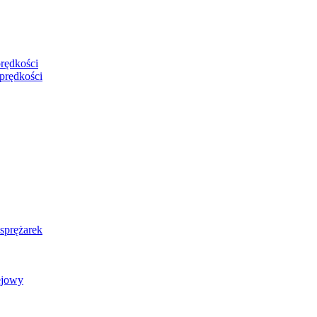
rędkości
prędkości
 sprężarek
ejowy