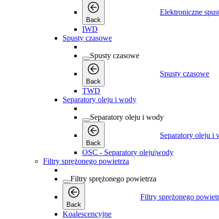
Elektroniczne spus
Back
IWD
Spusty czasowe
Spusty czasowe
Spusty czasowe
Back
TWD
Separatory oleju i wody
Separatory oleju i wody
Separatory oleju i
Back
OSC - Separatory oleju|wody
Filtry sprężonego powietrza
Filtry sprężonego powietrza
Filtry sprężonego powiet
Back
Koalescencyjne