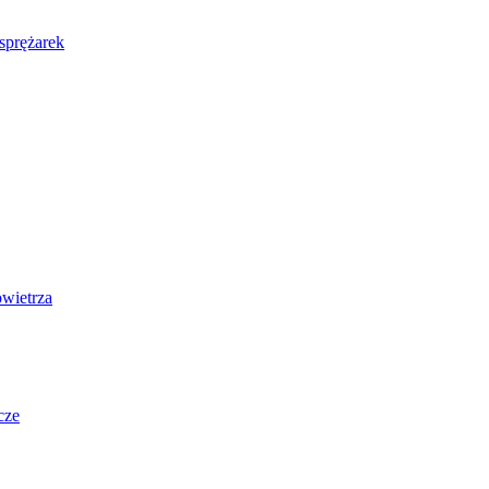
sprężarek
wietrza
cze