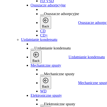
FD VSD
Osuszacze adsorpcyjne
Osuszacze adsorpcyjne
Osuszacze adsorpc
Back
CD
CD+
Uzdatnianie kondensatu
Uzdatnianie kondensatu
Uzdatnianie kondensatu
Back
Mechaniczne spusty
Mechaniczne spusty
Mechaniczne spust
Back
WD
Elektroniczne spusty
Elektroniczne spusty