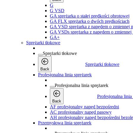
G
G VSD
GA sprężarka o stałej prędkości obrotowej
GA FLX sprężarka o dwóch prędkościach
GA VSD sprężarka z napędem o zmiennej p
GA VSDs sprężarka z napędem o zmiennej 
GA+
Sprężarki tłokowe
Sprężarki tłokowe
Sprężarki tłokowe
Back
Profesjonalna linia sprężarek
Profesjonalna linia sprężarek
Profesjonalna linia
Back
AF profesjonalny napęd bezpośredni
AC profesjonalny napęd pasowy
AH profesjonalny napęd bezpośredni bezol
Przemysłowa linia sprężarek