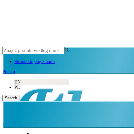
Atlas Copco
Skontaktuj się z nami
Polska
EN
PL
Search