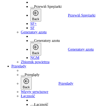
Przewiń Sprężarki
Przewiń Sprężarki
Back
SF+
SF
Generatory azotu
Generatory azotu
Generatory azotu
Back
NGM
Zbiornik powietrza
Przeglądy
Przeglądy
Przeglądy
Back
Wizyty serwisowe
Łączność
Łączność