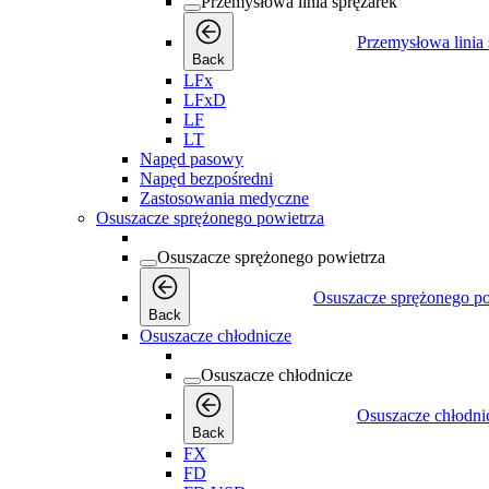
Przemysłowa linia sprężarek
Przemysłowa linia 
Back
LFx
LFxD
LF
LT
Napęd pasowy
Napęd bezpośredni
Zastosowania medyczne
Osuszacze sprężonego powietrza
Osuszacze sprężonego powietrza
Osuszacze sprężonego po
Back
Osuszacze chłodnicze
Osuszacze chłodnicze
Osuszacze chłodni
Back
FX
FD