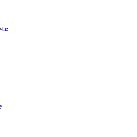
yjne
y