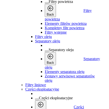
Filtry powietrza
Filtry
Back
powietrza
Elementy filtrów powietrza
Kompletny filtr powietrza
Filtry wstępne
Filtry oleju
Separatory oleju
Separatory oleju
Separatory
Back
oleju
Elementy separatora oleju
Zestawy serwisowe separatorów
oleju
Filtry liniowe
Części eksploatacyjne
Części eksploatacyjne
Części