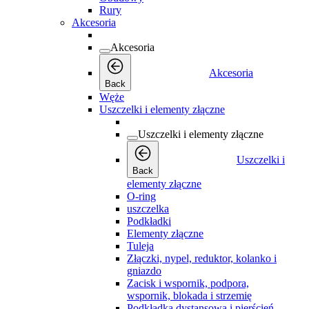
Rury
Akcesoria
Akcesoria
Akcesoria
Back
Węże
Uszczelki i elementy złączne
Uszczelki i elementy złączne
Uszczelki i
Back
elementy złączne
O-ring
uszczelka
Podkładki
Elementy złączne
Tuleja
Złączki, nypel, reduktor, kolanko i
gniazdo
Zacisk i wspornik, podpora,
wspornik, blokada i strzemię
Podkładka dystansowa i pierścień