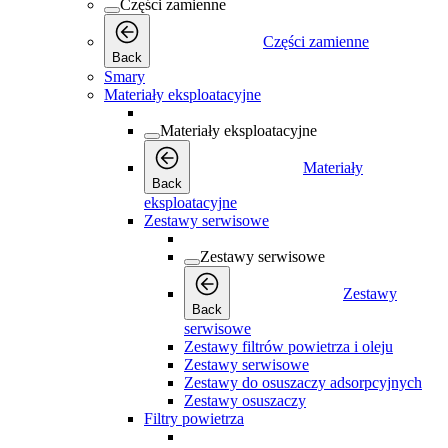
Części zamienne
Części zamienne
Back
Smary
Materiały eksploatacyjne
Materiały eksploatacyjne
Materiały
Back
eksploatacyjne
Zestawy serwisowe
Zestawy serwisowe
Zestawy
Back
serwisowe
Zestawy filtrów powietrza i oleju
Zestawy serwisowe
Zestawy do osuszaczy adsorpcyjnych
Zestawy osuszaczy
Filtry powietrza