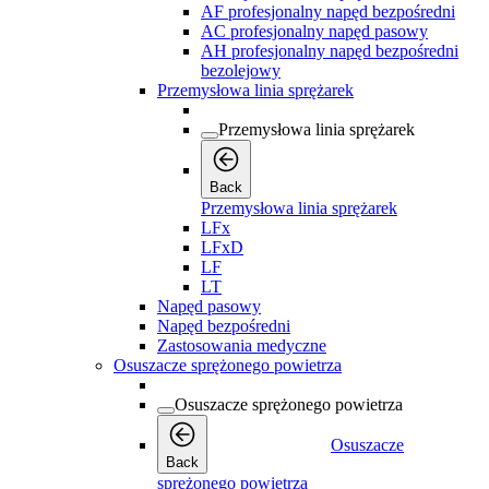
AF profesjonalny napęd bezpośredni
AC profesjonalny napęd pasowy
AH profesjonalny napęd bezpośredni
bezolejowy
Przemysłowa linia sprężarek
Przemysłowa linia sprężarek
Back
Przemysłowa linia sprężarek
LFx
LFxD
LF
LT
Napęd pasowy
Napęd bezpośredni
Zastosowania medyczne
Osuszacze sprężonego powietrza
Osuszacze sprężonego powietrza
Osuszacze
Back
sprężonego powietrza