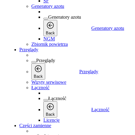
SF
Generatory azotu
Generatory azotu
Generatory azotu
Back
NGM
Zbiornik powietrza
Przeglądy
Przeglądy
Przeglądy
Back
Wizyty serwisowe
Łączność
Łączność
Łączność
Back
Licencje
Części zamienne