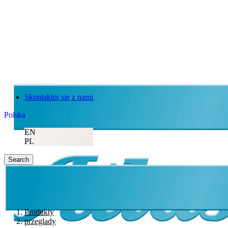
Skontaktuj się z nami
Polska
EN
PL
Search
Produkty
przeglady