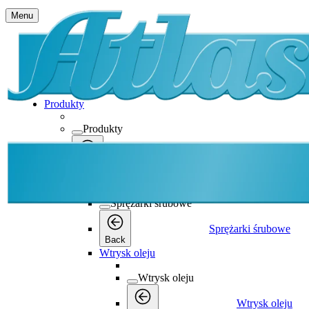
Menu
Produkty
Produkty
Produkty
Back
Sprężarki śrubowe
Sprężarki śrubowe
Sprężarki śrubowe
Back
Wtrysk oleju
Wtrysk oleju
Wtrysk oleju