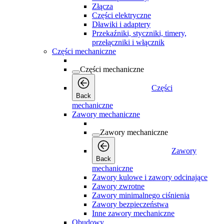
Złącza
Części elektryczne
Dławiki i adaptery
Przekaźniki, styczniki, timery,
przełączniki i włącznik
Części mechaniczne
Części mechaniczne
Części
Back
mechaniczne
Zawory mechaniczne
Zawory mechaniczne
Zawory
Back
mechaniczne
Zawory kulowe i zawory odcinające
Zawory zwrotne
Zawory minimalnego ciśnienia
Zawory bezpieczeństwa
Inne zawory mechaniczne
Obudowy