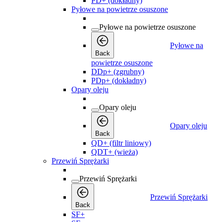
PD+ (dokładny)
Pyłowe na powietrze osuszone
Pyłowe na powietrze osuszone
Pyłowe na
Back
powietrze osuszone
DDp+ (zgrubny)
PDp+ (dokładny)
Opary oleju
Opary oleju
Opary oleju
Back
QD+ (filtr liniowy)
QDT+ (wieża)
Przewiń Sprężarki
Przewiń Sprężarki
Przewiń Sprężarki
Back
SF+