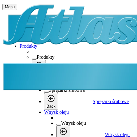
Menu
Produkty
Produkty
Produkty
Back
Sprężarki śrubowe
Sprężarki śrubowe
Sprężarki śrubowe
Back
Wtrysk oleju
Wtrysk oleju
Wtrysk oleju