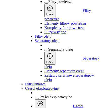
Filtry powietrza
Filtry
Back
powietrza
Elementy filtrów powietrza
Kompletny filtr powietrza
Filtry wstępne
Filtry oleju
Separatory oleju
Separatory oleju
Separatory
Back
oleju
Elementy separatora oleju
Zestawy serwisowe separatorów
oleju
Filtry liniowe
Części eksploatacyjne
Części eksploatacyjne
Części