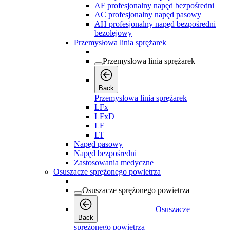
AF profesjonalny napęd bezpośredni
AC profesjonalny napęd pasowy
AH profesjonalny napęd bezpośredni
bezolejowy
Przemysłowa linia sprężarek
Przemysłowa linia sprężarek
Back
Przemysłowa linia sprężarek
LFx
LFxD
LF
LT
Napęd pasowy
Napęd bezpośredni
Zastosowania medyczne
Osuszacze sprężonego powietrza
Osuszacze sprężonego powietrza
Osuszacze
Back
sprężonego powietrza