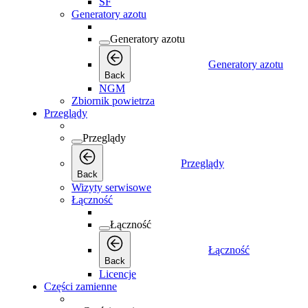
SF
Generatory azotu
Generatory azotu
Generatory azotu
Back
NGM
Zbiornik powietrza
Przeglądy
Przeglądy
Przeglądy
Back
Wizyty serwisowe
Łączność
Łączność
Łączność
Back
Licencje
Części zamienne