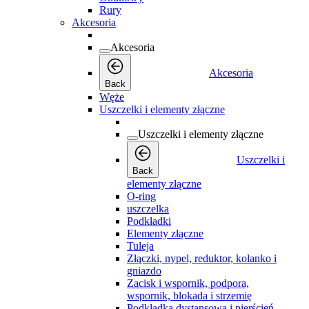
Rury
Akcesoria
Akcesoria
Akcesoria
Back
Węże
Uszczelki i elementy złączne
Uszczelki i elementy złączne
Uszczelki i
Back
elementy złączne
O-ring
uszczelka
Podkładki
Elementy złączne
Tuleja
Złączki, nypel, reduktor, kolanko i
gniazdo
Zacisk i wspornik, podpora,
wspornik, blokada i strzemię
Podkładka dystansowa i pierścień