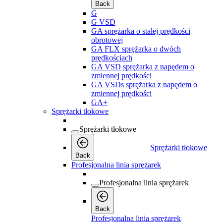
Back
G
G VSD
GA sprężarka o stałej prędkości
obrotowej
GA FLX sprężarka o dwóch
prędkościach
GA VSD sprężarka z napędem o
zmiennej prędkości
GA VSDs sprężarka z napędem o
zmiennej prędkości
GA+
Sprężarki tłokowe
Sprężarki tłokowe
Sprężarki tłokowe
Back
Profesjonalna linia sprężarek
Profesjonalna linia sprężarek
Back
Profesjonalna linia sprężarek