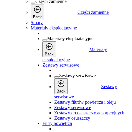
Części zamienne
Części zamienne
Back
Smary
Materiały eksploatacyjne
Materiały eksploatacyjne
Materiały
Back
eksploatacyjne
Zestawy serwisowe
Zestawy serwisowe
Zestawy
Back
serwisowe
Zestawy filtrów powietrza i oleju
Zestawy serwisowe
Zestawy do osuszaczy adsorpcyjnych
Zestawy osuszaczy
Filtry powietrza