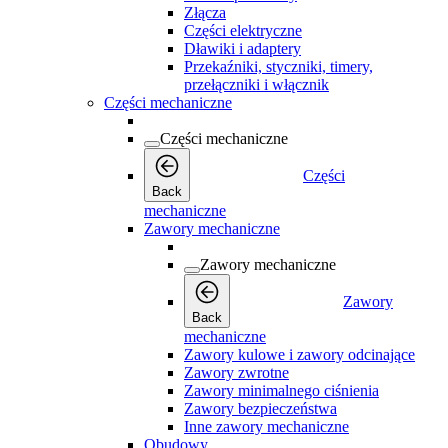
Złącza
Części elektryczne
Dławiki i adaptery
Przekaźniki, styczniki, timery,
przełączniki i włącznik
Części mechaniczne
Części mechaniczne
Części
Back
mechaniczne
Zawory mechaniczne
Zawory mechaniczne
Zawory
Back
mechaniczne
Zawory kulowe i zawory odcinające
Zawory zwrotne
Zawory minimalnego ciśnienia
Zawory bezpieczeństwa
Inne zawory mechaniczne
Obudowy