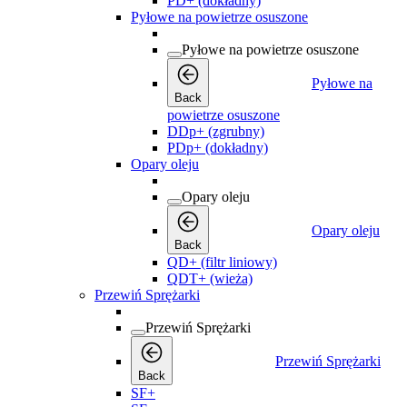
PD+ (dokładny)
Pyłowe na powietrze osuszone
Pyłowe na powietrze osuszone
Pyłowe na
Back
powietrze osuszone
DDp+ (zgrubny)
PDp+ (dokładny)
Opary oleju
Opary oleju
Opary oleju
Back
QD+ (filtr liniowy)
QDT+ (wieża)
Przewiń Sprężarki
Przewiń Sprężarki
Przewiń Sprężarki
Back
SF+