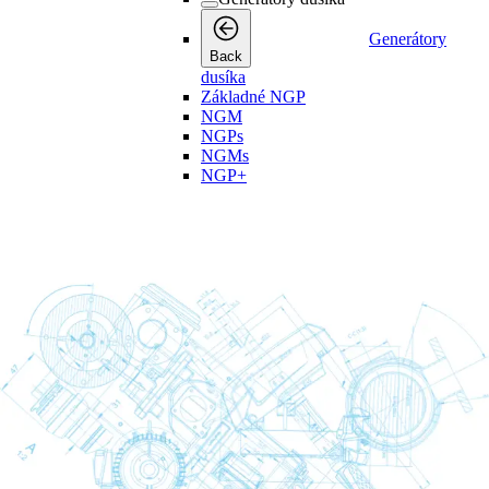
Generátory
Back
dusíka
Základné NGP
NGM
NGPs
NGMs
NGP+
NGM+
Generátory Kyslíka
Generátory Kyslíka
Generátory
Back
Kyslíka
OGP
OGP+
Spracovanie kondenzátu
Spracovanie kondenzátu
Spracovanie
Back