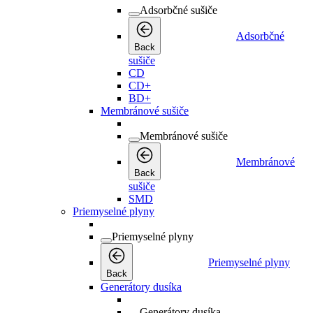
Adsorbčné sušiče
Adsorbčné
Back
sušiče
CD
CD+
BD+
Membránové sušiče
Membránové sušiče
Membránové
Back
sušiče
SMD
Priemyselné plyny
Priemyselné plyny
Priemyselné plyny
Back
Generátory dusíka
Generátory dusíka