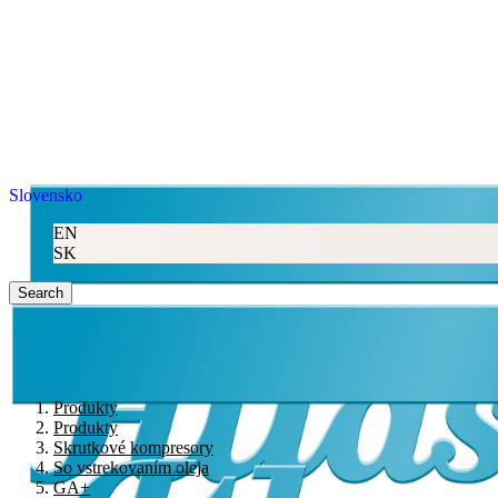
Slovensko
EN
SK
Search
Produkty
Produkty
Skrutkové kompresory
So vstrekovaním oleja
GA+