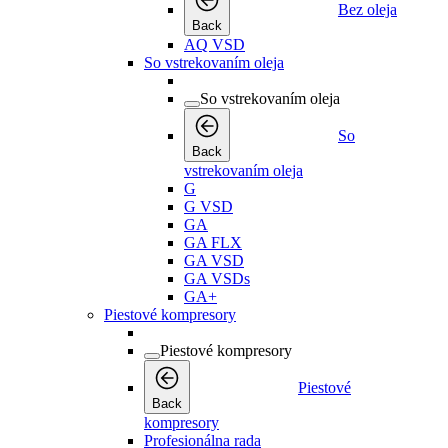
Bez oleja
Back
AQ VSD
So vstrekovaním oleja
So vstrekovaním oleja
So
Back
vstrekovaním oleja
G
G VSD
GA
GA FLX
GA VSD
GA VSDs
GA+
Piestové kompresory
Piestové kompresory
Piestové
Back
kompresory
Profesionálna rada