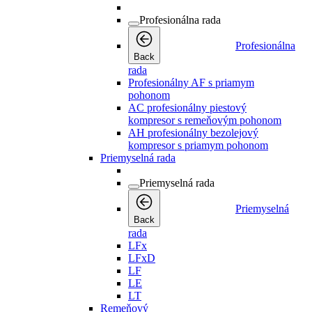
Profesionálna rada
Profesionálna
Back
rada
Profesionálny AF s priamym
pohonom
AC profesionálny piestový
kompresor s remeňovým pohonom
AH profesionálny bezolejový
kompresor s priamym pohonom
Priemyselná rada
Priemyselná rada
Priemyselná
Back
rada
LFx
LFxD
LF
LE
LT
Remeňový