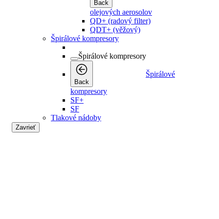
Back
olejových aerosolov
QD+ (radový filter)
QDT+ (věžový)
Špirálové kompresory
Špirálové kompresory
Špirálové
Back
kompresory
SF+
SF
Tlakové nádoby
Zavrieť