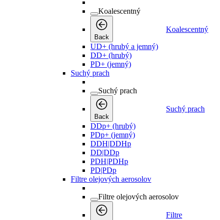
Koalescentný
Koalescentný
Back
UD+ (hrubý a jemný)
DD+ (hrubý)
PD+ (jemný)
Suchý prach
Suchý prach
Suchý prach
Back
DDp+ (hrubý)
PDp+ (jemný)
DDH|DDHp
DD|DDp
PDH|PDHp
PD|PDp
Filtre olejových aerosolov
Filtre olejových aerosolov
Filtre