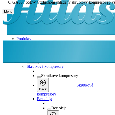
GA55+ 55kW Vzduchom chladený skrutkový kompresor so vstr
Menu
Produkty
Produkty
Produkty
Back
Skrutkové kompresory
Skrutkové kompresory
Skrutkové
Back
kompresory
Bez oleja
Bez oleja