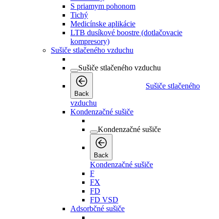
S priamym pohonom
Tichý
Medicínske aplikácie
LTB dusíkové boostre (dotlačovacie
kompresory)
Sušiče stlačeného vzduchu
Sušiče stlačeného vzduchu
Sušiče stlačeného
Back
vzduchu
Kondenzačné sušiče
Kondenzačné sušiče
Back
Kondenzačné sušiče
F
FX
FD
FD VSD
Adsorbčné sušiče