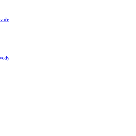
ovače
 vody