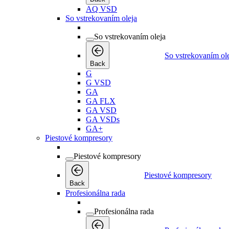
AQ VSD
So vstrekovaním oleja
So vstrekovaním oleja
So vstrekovaním ol
Back
G
G VSD
GA
GA FLX
GA VSD
GA VSDs
GA+
Piestové kompresory
Piestové kompresory
Piestové kompresory
Back
Profesionálna rada
Profesionálna rada