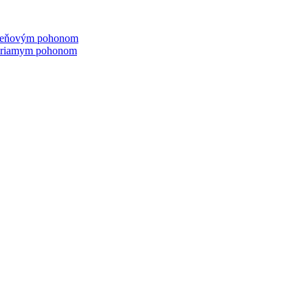
emeňovým pohonom
 priamym pohonom