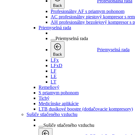
Profesionálna rada
Back
Profesionálny AF s priamym pohonom
AC profesionálny piestový kompresor s r
AH profesionálny bezolejový kompresor s
Priemyselná rada
Priemyselná rada
Priemyselná rada
Back
LFx
LFxD
LF
LE
LT
Remeňový
S priamym pohonom
Tichý
Medicínske aplikácie
LTB dusíkové boostre (dotlačovacie kompresory)
Sušiče stlačeného vzduchu
Sušiče stlačeného vzduchu