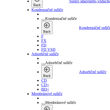
Sušiče stlačeného vzduch
Back
Kondenzačné sušiče
Kondenzačné sušiče
Kondenzačné sušič
Back
F
FX
FD
FD VSD
Adsorbčné sušiče
Adsorbčné sušiče
Adsorbčné sušiče
Back
CD
CD+
BD+
Membránové sušiče
Membránové sušiče