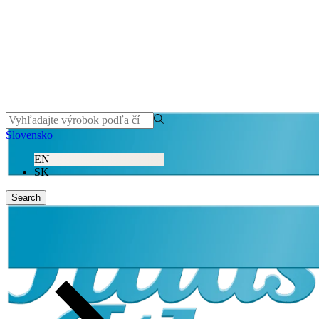
Slovensko
EN
SK
Search