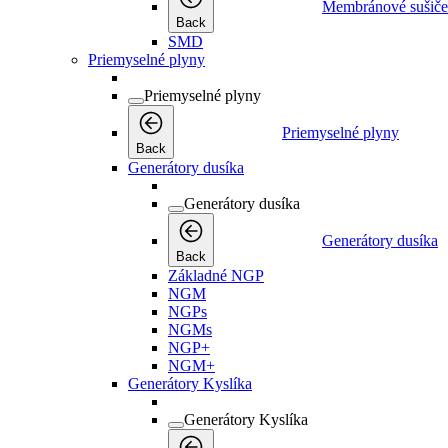
Membránové sušiče
Back
SMD
Priemyselné plyny
Priemyselné plyny
Priemyselné plyny
Back
Generátory dusíka
Generátory dusíka
Generátory dusíka
Back
Základné NGP
NGM
NGPs
NGMs
NGP+
NGM+
Generátory Kyslíka
Generátory Kyslíka