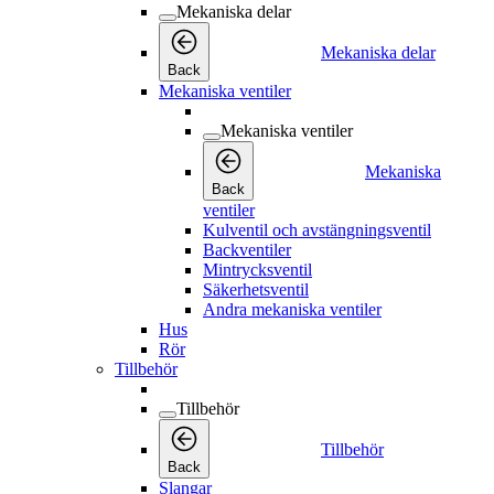
Mekaniska delar
Mekaniska delar
Back
Mekaniska ventiler
Mekaniska ventiler
Mekaniska
Back
ventiler
Kulventil och avstängningsventil
Backventiler
Mintrycksventil
Säkerhetsventil
Andra mekaniska ventiler
Hus
Rör
Tillbehör
Tillbehör
Tillbehör
Back
Slangar