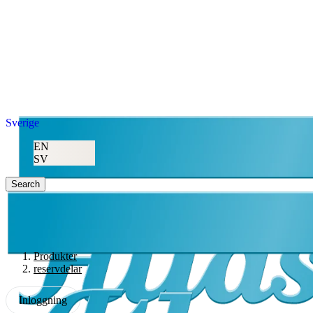
Sverige
EN
SV
Search
Produkter
reservdelar
Inloggning