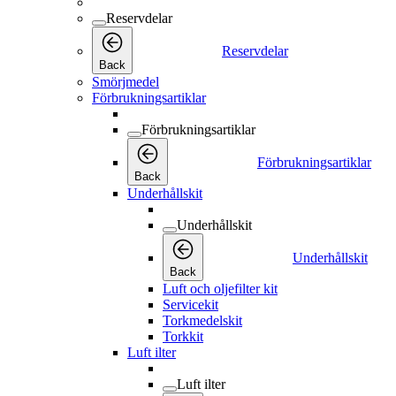
Reservdelar
Reservdelar
Back
Smörjmedel
Förbrukningsartiklar
Förbrukningsartiklar
Förbrukningsartiklar
Back
Underhållskit
Underhållskit
Underhållskit
Back
Luft och oljefilter kit
Servicekit
Torkmedelskit
Torkkit
Luft ilter
Luft ilter