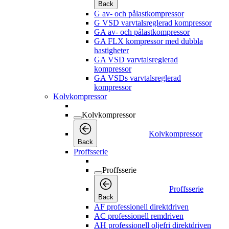
Back
G av- och pålastkompressor
G VSD varvtalsreglerad kompressor
GA av- och pålastkompressor
GA FLX kompressor med dubbla
hastigheter
GA VSD varvtalsreglerad
kompressor
GA VSDs varvtalsreglerad
kompressor
Kolvkompressor
Kolvkompressor
Kolvkompressor
Back
Proffsserie
Proffsserie
Proffsserie
Back
AF professionell direktdriven
AC professionell remdriven
AH professionell oljefri direktdriven