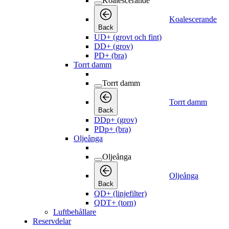
Koalescerande
Koalescerande
Back
UD+ (grovt och fint)
DD+ (grov)
PD+ (bra)
Torrt damm
Torrt damm
Torrt damm
Back
DDp+ (grov)
PDp+ (bra)
Oljeånga
Oljeånga
Oljeånga
Back
QD+ (linjefilter)
QDT+ (torn)
Luftbehållare
Reservdelar