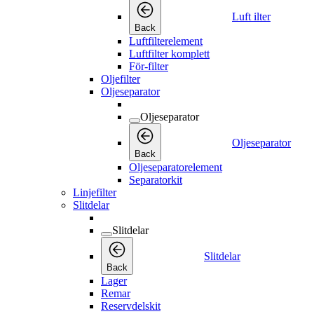
Luft ilter
Back
Luftfilterelement
Luftfilter komplett
För-filter
Oljefilter
Oljeseparator
Oljeseparator
Oljeseparator
Back
Oljeseparatorelement
Separatorkit
Linjefilter
Slitdelar
Slitdelar
Slitdelar
Back
Lager
Remar
Reservdelskit