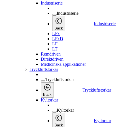
Industriserie
Industriserie
Industriserie
Back
LFx
LFxD
LF
LT
Remdriven
Direktdriven
Medicinska applikationer
Tryckluftstorkar
Tryckluftstorkar
Tryckluftstorkar
Back
Kyltorkar
Kyltorkar
Kyltorkar
Back