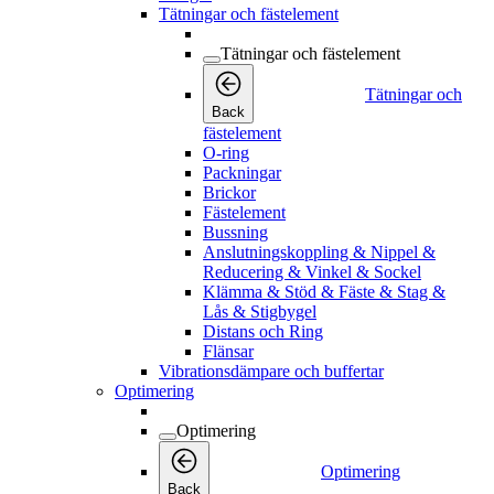
Tätningar och fästelement
Tätningar och fästelement
Tätningar och
Back
fästelement
O-ring
Packningar
Brickor
Fästelement
Bussning
Anslutningskoppling & Nippel &
Reducering & Vinkel & Sockel
Klämma & Stöd & Fäste & Stag &
Lås & Stigbygel
Distans och Ring
Flänsar
Vibrationsdämpare och buffertar
Optimering
Optimering
Optimering
Back