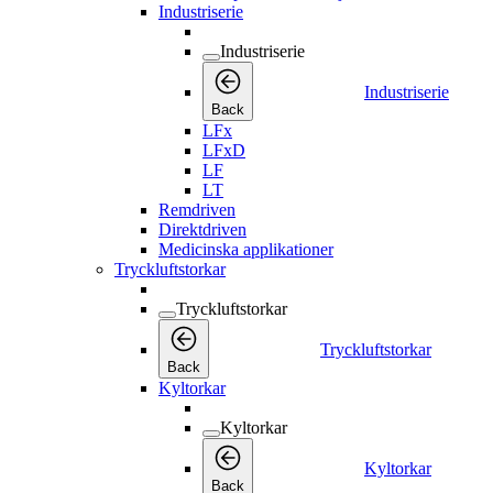
Industriserie
Industriserie
Industriserie
Back
LFx
LFxD
LF
LT
Remdriven
Direktdriven
Medicinska applikationer
Tryckluftstorkar
Tryckluftstorkar
Tryckluftstorkar
Back
Kyltorkar
Kyltorkar
Kyltorkar
Back