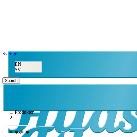
Sverige
EN
SV
Search
Produkter
Inloggning