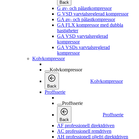
Back
G av- och pålastkompressor
G VSD varvtalsreglerad kompressor
GA av- och pålastkompressor
GA FLX kompressor med dubbla
hastigheter
GA VSD varvtalsreglerad
kompressor
GA VSDs varvtalsreglerad
kompressor
Kolvkompressor
Kolvkompressor
Kolvkompressor
Back
Proffsserie
Proffsserie
Proffsserie
Back
AF professionell direktdriven
AC professionell remdriven
AH professionell oljefri direktdriven