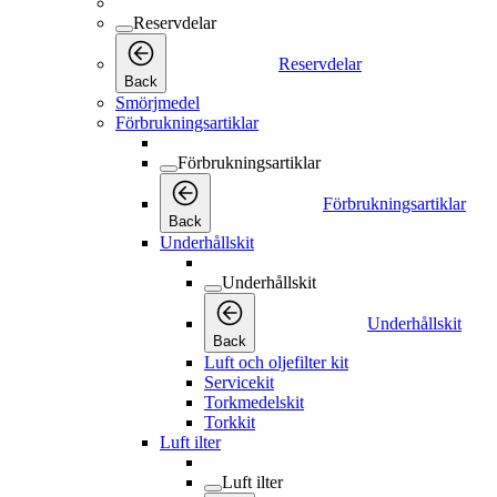
Reservdelar
Reservdelar
Back
Smörjmedel
Förbrukningsartiklar
Förbrukningsartiklar
Förbrukningsartiklar
Back
Underhållskit
Underhållskit
Underhållskit
Back
Luft och oljefilter kit
Servicekit
Torkmedelskit
Torkkit
Luft ilter
Luft ilter