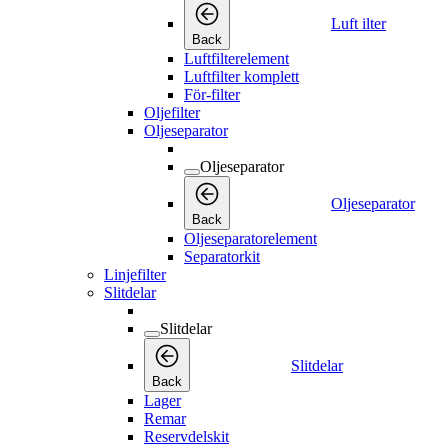
Luft ilter
Back
Luftfilterelement
Luftfilter komplett
För-filter
Oljefilter
Oljeseparator
Oljeseparator
Oljeseparator
Back
Oljeseparatorelement
Separatorkit
Linjefilter
Slitdelar
Slitdelar
Slitdelar
Back
Lager
Remar
Reservdelskit