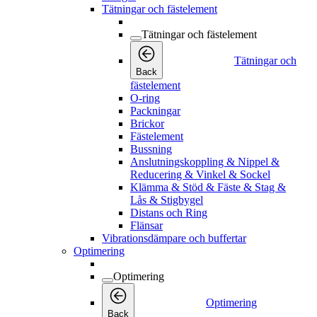
Tätningar och fästelement
Tätningar och fästelement
Tätningar och
Back
fästelement
O-ring
Packningar
Brickor
Fästelement
Bussning
Anslutningskoppling & Nippel &
Reducering & Vinkel & Sockel
Klämma & Stöd & Fäste & Stag &
Lås & Stigbygel
Distans och Ring
Flänsar
Vibrationsdämpare och buffertar
Optimering
Optimering
Optimering
Back