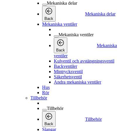
Mekaniska delar
Mekaniska delar
Back
Mekaniska ventiler
Mekaniska ventiler
Mekaniska
Back
ventiler
Kulventil och avstängningsventil
Backventiler
Mintrycksventil
Säkerhetsventil
Andra mekaniska ventiler
Hus
Rör
Tillbehör
Tillbehör
Tillbehör
Back
Slangar