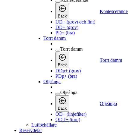
Koalescerande
Koalescerande
Back
UD+ (grovt och fint)
DD+ (grov)
PD+ (bra)
Torrt damm
Torrt damm
Torrt damm
Back
DDp+ (grov)
PDp+ (bra)
Oljeånga
Oljeånga
Oljeånga
Back
QD+ (linjefilter)
QDT+ (torn)
Luftbehållare
Reservdelar