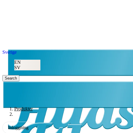
Sverige
EN
SV
Search
Produkter
Inloggning