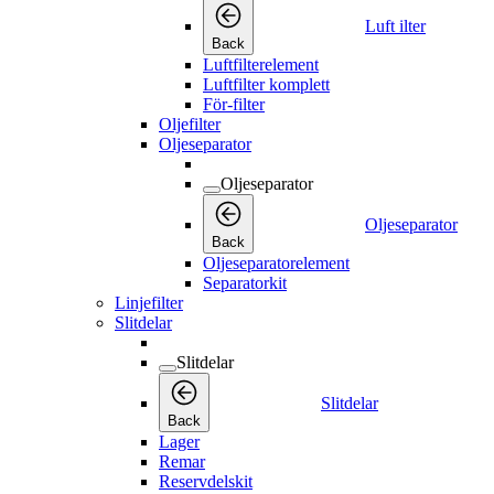
Luft ilter
Back
Luftfilterelement
Luftfilter komplett
För-filter
Oljefilter
Oljeseparator
Oljeseparator
Oljeseparator
Back
Oljeseparatorelement
Separatorkit
Linjefilter
Slitdelar
Slitdelar
Slitdelar
Back
Lager
Remar
Reservdelskit