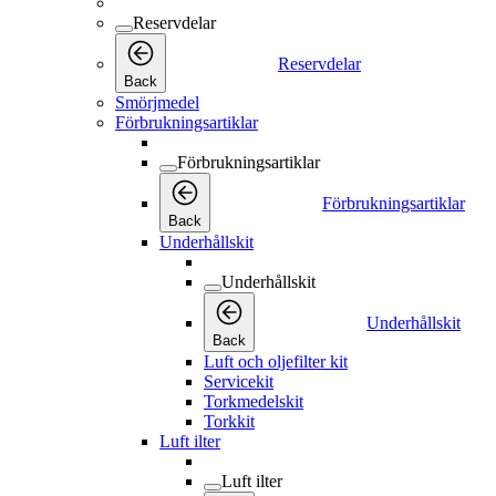
Reservdelar
Reservdelar
Back
Smörjmedel
Förbrukningsartiklar
Förbrukningsartiklar
Förbrukningsartiklar
Back
Underhållskit
Underhållskit
Underhållskit
Back
Luft och oljefilter kit
Servicekit
Torkmedelskit
Torkkit
Luft ilter
Luft ilter