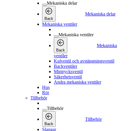
Mekaniska delar
Mekaniska delar
Back
Mekaniska ventiler
Mekaniska ventiler
Mekaniska
Back
ventiler
Kulventil och avstängningsventil
Backventiler
Mintrycksventil
Säkerhetsventil
Andra mekaniska ventiler
Hus
Rör
Tillbehör
Tillbehör
Tillbehör
Back
Slangar