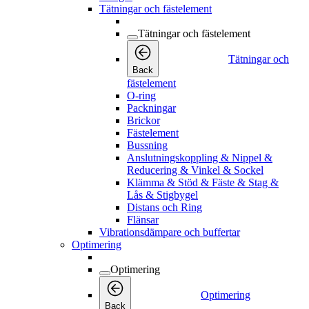
Tätningar och fästelement
Tätningar och fästelement
Tätningar och
Back
fästelement
O-ring
Packningar
Brickor
Fästelement
Bussning
Anslutningskoppling & Nippel &
Reducering & Vinkel & Sockel
Klämma & Stöd & Fäste & Stag &
Lås & Stigbygel
Distans och Ring
Flänsar
Vibrationsdämpare och buffertar
Optimering
Optimering
Optimering
Back