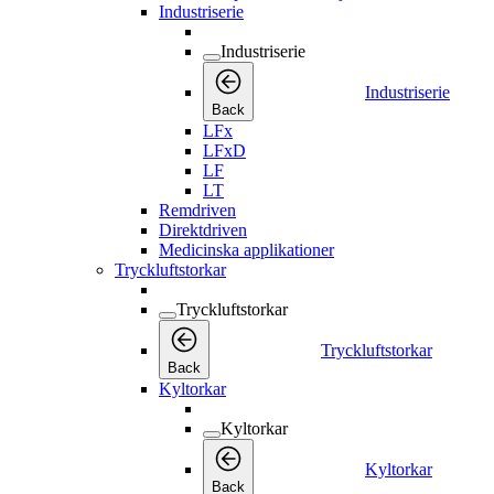
Industriserie
Industriserie
Industriserie
Back
LFx
LFxD
LF
LT
Remdriven
Direktdriven
Medicinska applikationer
Tryckluftstorkar
Tryckluftstorkar
Tryckluftstorkar
Back
Kyltorkar
Kyltorkar
Kyltorkar
Back