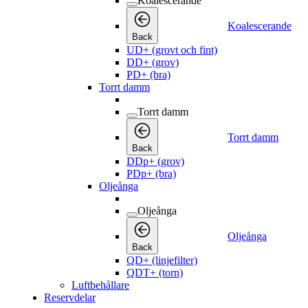
Koalescerande
Koalescerande
Back
UD+ (grovt och fint)
DD+ (grov)
PD+ (bra)
Torrt damm
Torrt damm
Torrt damm
Back
DDp+ (grov)
PDp+ (bra)
Oljeånga
Oljeånga
Oljeånga
Back
QD+ (linjefilter)
QDT+ (torn)
Luftbehållare
Reservdelar