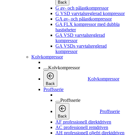
Back
G av- och pålastkompressor
G VSD varvtalsreglerad kompressor
GA av- och pålastkompressor
GA FLX kompressor med dubbla
hastigheter
GA VSD varvtalsreglerad
kompressor
GA VSDs varvtalsreglerad
kompressor
Kolvkompressor
Kolvkompressor
Kolvkompressor
Back
Proffsserie
Proffsserie
Proffsserie
Back
AF professionell direktdriven
AC professionell remdriven
AH professionell oljefri direktdriven