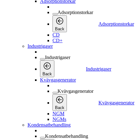
Adsorptionstorkar
Adsorptionstorkar
Adsorptionstorkar
Back
CD
CD+
Industrigaser
Industrigaser
Industrigaser
Back
Kvävgasgenerator
Kvävgasgenerator
Kvävgasgenerator
Back
NGM
NGMs
Kondensatbehandling
Kondensatbehandling