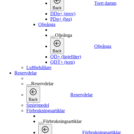
Torrt damm
Back
DDp+ (grov)
PDp+ (bra)
Oljeånga
Oljeånga
Oljeånga
Back
QD+ (linjefilter)
QDT+ (torn)
Luftbehållare
Reservdelar
Reservdelar
Reservdelar
Back
Smörjmedel
Förbrukningsartiklar
Förbrukningsartiklar
Förbrukningsartiklar