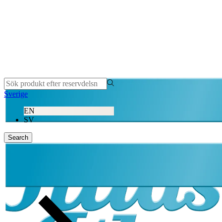
Sverige
EN
SV
Search