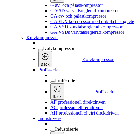
G av- och pålastkompressor
G VSD varvtalsreglerad kompressor
GA av- och pålastkompressor
GA FLX kompressor med dubbla hastighete
GA VSD varvtalsreglerad kompressor
GA VSDs varvtalsreglerad kompressor
Kolvkompressor
Kolvkompressor
Kolvkompressor
Back
Proffsserie
Proffsserie
Proffsserie
Back
AF professionell direktdriven
AC professionell remdriven
AH professionell oljefri direktdriven
Industriserie
Industriserie