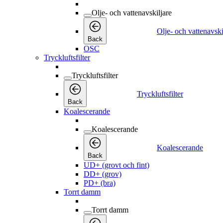
Olje- och vattenavskiljare
Olje- och vattenavski
Back
OSC
Tryckluftsfilter
Tryckluftsfilter
Tryckluftsfilter
Back
Koalescerande
Koalescerande
Koalescerande
Back
UD+ (grovt och fint)
DD+ (grov)
PD+ (bra)
Torrt damm
Torrt damm