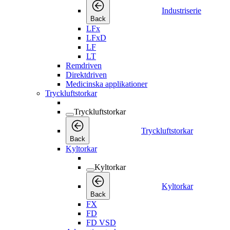
Industriserie
Back
LFx
LFxD
LF
LT
Remdriven
Direktdriven
Medicinska applikationer
Tryckluftstorkar
Tryckluftstorkar
Tryckluftstorkar
Back
Kyltorkar
Kyltorkar
Kyltorkar
Back
FX
FD
FD VSD