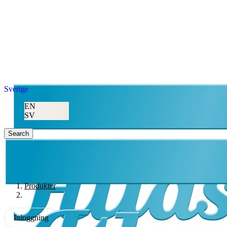
Sverige
EN
SV
Search
Produkter
Inloggning