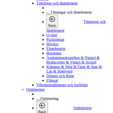
Tätningar och fästelement
Tätningar och fästelement
Tätningar och
Back
fästelement
O-ring
Packningar
Brickor
Fästelement
Bussning
Anslutningskoppling & Nippel &
Reducering & Vinkel & Sockel
Klämma & Stöd & Fäste & Stag &
Lås & Stigbygel
Distans och Ring
Flänsar
Vibrationsdämpare och buffertar
Optimering
Optimering
Optimering
Back