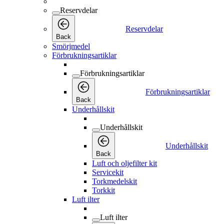
Reservdelar
Reservdelar
Back
Smörjmedel
Förbrukningsartiklar
Förbrukningsartiklar
Förbrukningsartiklar
Back
Underhållskit
Underhållskit
Underhållskit
Back
Luft och oljefilter kit
Servicekit
Torkmedelskit
Torkkit
Luft ilter
Luft ilter