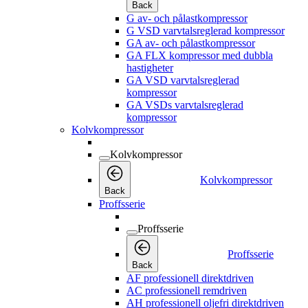
Back
G av- och pålastkompressor
G VSD varvtalsreglerad kompressor
GA av- och pålastkompressor
GA FLX kompressor med dubbla
hastigheter
GA VSD varvtalsreglerad
kompressor
GA VSDs varvtalsreglerad
kompressor
Kolvkompressor
Kolvkompressor
Kolvkompressor
Back
Proffsserie
Proffsserie
Proffsserie
Back
AF professionell direktdriven
AC professionell remdriven
AH professionell oljefri direktdriven