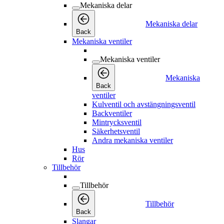
Mekaniska delar
Mekaniska delar
Back
Mekaniska ventiler
Mekaniska ventiler
Mekaniska
Back
ventiler
Kulventil och avstängningsventil
Backventiler
Mintrycksventil
Säkerhetsventil
Andra mekaniska ventiler
Hus
Rör
Tillbehör
Tillbehör
Tillbehör
Back
Slangar