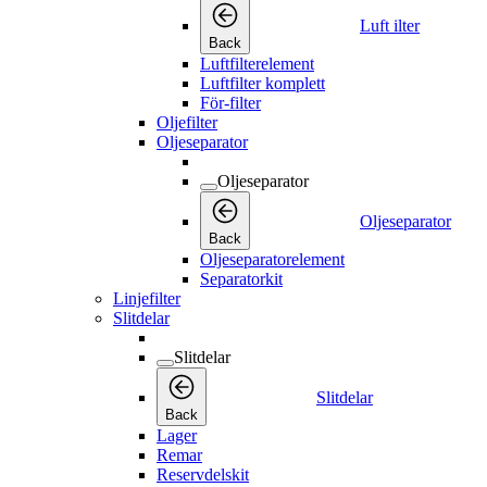
Luft ilter
Back
Luftfilterelement
Luftfilter komplett
För-filter
Oljefilter
Oljeseparator
Oljeseparator
Oljeseparator
Back
Oljeseparatorelement
Separatorkit
Linjefilter
Slitdelar
Slitdelar
Slitdelar
Back
Lager
Remar
Reservdelskit