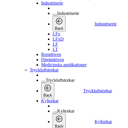
Industriserie
Industriserie
Industriserie
Back
LFx
LFxD
LF
LT
Remdriven
Direktdriven
Medicinska applikationer
Tryckluftstorkar
Tryckluftstorkar
Tryckluftstorkar
Back
Kyltorkar
Kyltorkar
Kyltorkar
Back