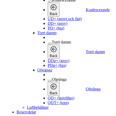
Koalescerande
Koalescerande
Back
UD+ (grovt och fint)
DD+ (grov)
PD+ (bra)
Torrt damm
Torrt damm
Torrt damm
Back
DDp+ (grov)
PDp+ (bra)
Oljeånga
Oljeånga
Oljeånga
Back
QD+ (linjefilter)
QDT+ (torn)
Luftbehållare
Reservdelar