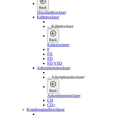
Back
Drucklufttrockner
Kältetrockner
Kältetrockner
Back
Kältetrockner
F
FX
FD
FD VSD
Adsorptionstrockner
Adsorptionstrockner
Back
Adsorptionstrockner
CD
CD+
Kondensataufbereitung