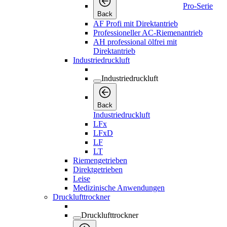
Pro-Serie
Back
AF Profi mit Direktantrieb
Professioneller AC-Riemenantrieb
AH professional ölfrei mit
Direktantrieb
Industriedruckluft
Industriedruckluft
Back
Industriedruckluft
LFx
LFxD
LF
LT
Riemengetrieben
Direktgetrieben
Leise
Medizinische Anwendungen
Drucklufttrockner
Drucklufttrockner