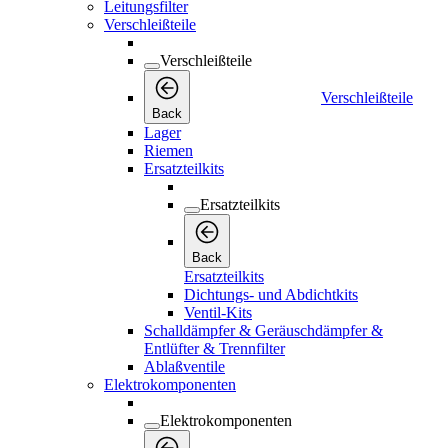
Leitungsfilter
Verschleißteile
Verschleißteile
Verschleißteile
Back
Lager
Riemen
Ersatzteilkits
Ersatzteilkits
Back
Ersatzteilkits
Dichtungs- und Abdichtkits
Ventil-Kits
Schalldämpfer & Geräuschdämpfer &
Entlüfter & Trennfilter
Ablaßventile
Elektrokomponenten
Elektrokomponenten