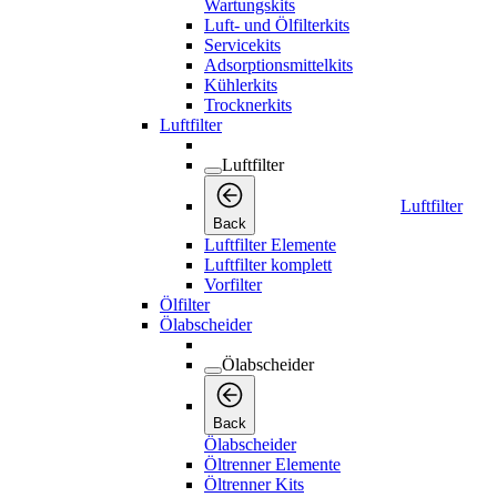
Wartungskits
Luft- und Ölfilterkits
Servicekits
Adsorptionsmittelkits
Kühlerkits
Trocknerkits
Luftfilter
Luftfilter
Luftfilter
Back
Luftfilter Elemente
Luftfilter komplett
Vorfilter
Ölfilter
Ölabscheider
Ölabscheider
Back
Ölabscheider
Öltrenner Elemente
Öltrenner Kits