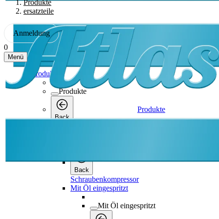
Produkte
ersatzteile
Anmeldung
0
Menü
Produkte
Produkte
Produkte
Back
Schraubenkompressor
Schraubenkompressor
Back
Schraubenkompressor
Mit Öl eingespritzt
Mit Öl eingespritzt