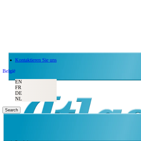
Kontaktieren Sie uns
België
EN
FR
DE
NL
Search