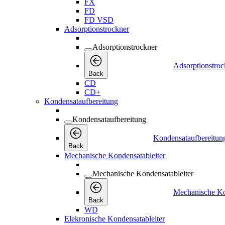
FX
FD
FD VSD
Adsorptionstrockner
Adsorptionstrockner
Adsorptionstroc
Back
CD
CD+
Kondensataufbereitung
Kondensataufbereitung
Kondensataufbereitun
Back
Mechanische Kondensatableiter
Mechanische Kondensatableiter
Mechanische Ko
Back
WD
Elekronische Kondensatableiter