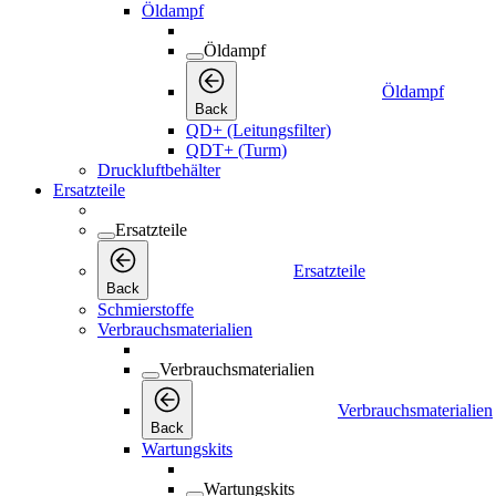
Öldampf
Öldampf
Öldampf
Back
QD+ (Leitungsfilter)
QDT+ (Turm)
Druckluftbehälter
Ersatzteile
Ersatzteile
Ersatzteile
Back
Schmierstoffe
Verbrauchsmaterialien
Verbrauchsmaterialien
Verbrauchsmaterialien
Back
Wartungskits
Wartungskits