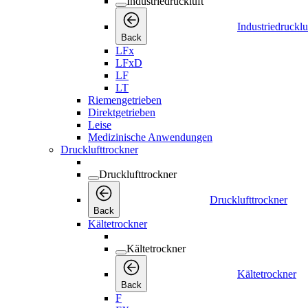
Industriedruckluft
Industriedrucklu
Back
LFx
LFxD
LF
LT
Riemengetrieben
Direktgetrieben
Leise
Medizinische Anwendungen
Drucklufttrockner
Drucklufttrockner
Drucklufttrockner
Back
Kältetrockner
Kältetrockner
Kältetrockner
Back
F