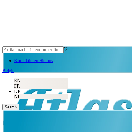
Kontaktieren Sie uns
België
EN
FR
DE
NL
Search