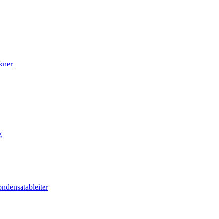
kner
g
ndensatableiter