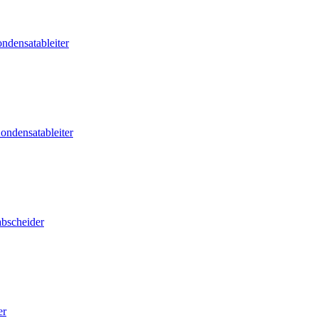
ndensatableiter
ondensatableiter
abscheider
er