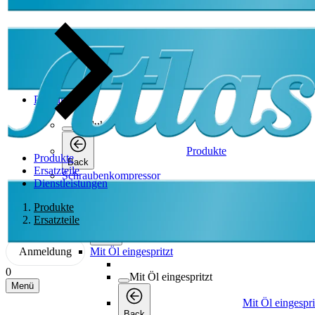
Produkte
Produkte
Produkte
Produkte
Back
Ersatzteile
Schraubenkompressor
Dienstleistungen
Schraubenkompressor
Produkte
Ersatzteile
Schraubenkompressor
Back
Anmeldung
Mit Öl eingespritzt
0
Mit Öl eingespritzt
Menü
Mit Öl eingespri
Back