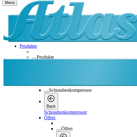
Menü
Produkte
Produkte
Produkte
Back
Schraubenkompressor
Schraubenkompressor
Back
Schraubenkompressor
Ölfrei
Ölfrei