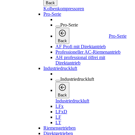
Back
Kolbenkompressoren
Pro-Serie
Pro-Serie
Pro-Serie
Back
AF Profi mit Direktantrieb
Professioneller AC-Riemenantrieb
AH professional ölfrei mit
Direktantrieb
Industriedruckluft
Industriedruckluft
Back
Industriedruckluft
LFx
LFxD
LF
LT
Riemengetrieben
Direktgetrieben