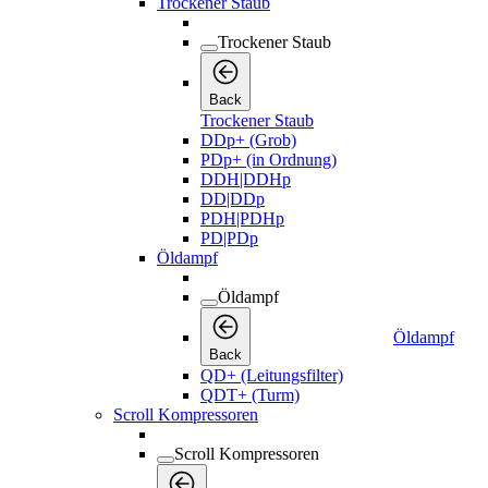
Trockener Staub
Trockener Staub
Back
Trockener Staub
DDp+ (Grob)
PDp+ (in Ordnung)
DDH|DDHp
DD|DDp
PDH|PDHp
PD|PDp
Öldampf
Öldampf
Öldampf
Back
QD+ (Leitungsfilter)
QDT+ (Turm)
Scroll Kompressoren
Scroll Kompressoren