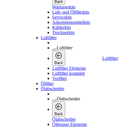
Back
Wartungskits
Luft- und Ölfilterkits
Servicekits
Adsorptionsmittelkits
Kühlerkits
Trocknerkits
Luftfilter
Luftfilter
Luftfilter
Back
Luftfilter Elemente
Luftfilter komplett
Vorfilter
Ölfilter
Ölabscheider
Ölabscheider
Back
Ölabscheider
Öltrenner Elemente