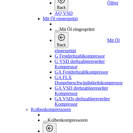
Ölfrei
Back
AQ VSD
Mit Öl eingespritzt
Mit Öl eingespritzt
Mit Öl
Back
eingespritzt
G Festdrehzahlkompressor
G VSD drehzahlgeregelter
Kompressor
GA Festdrehzahlkompressor
GA FLX
Doppelgeschwindigkeitskompressor
GA VSD drehzahlgeregelter
Kompressor
GA VSDs drehzahlgeregelter
Kompressor
Kolbenkompressoren
Kolbenkompressoren