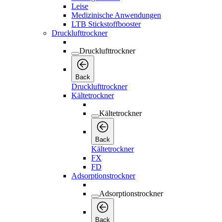
Leise
Medizinische Anwendungen
LTB Stickstoffbooster
Drucklufttrockner
Drucklufttrockner
Back
Drucklufttrockner
Kältetrockner
Kältetrockner
Back
Kältetrockner
FX
FD
Adsorptionstrockner
Adsorptionstrockner
Back