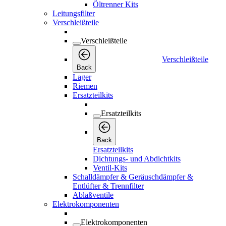
Öltrenner Kits
Leitungsfilter
Verschleißteile
Verschleißteile
Verschleißteile
Back
Lager
Riemen
Ersatzteilkits
Ersatzteilkits
Back
Ersatzteilkits
Dichtungs- und Abdichtkits
Ventil-Kits
Schalldämpfer & Geräuschdämpfer &
Entlüfter & Trennfilter
Ablaßventile
Elektrokomponenten
Elektrokomponenten