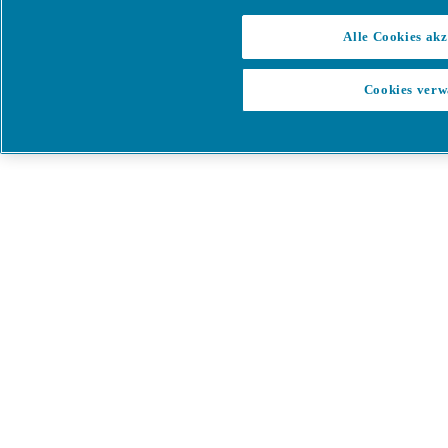
Alle Cookies akz
Cookies verw
Menü
Wählen Sie unten Ihre
Mitteilung/Police aus
Zu den OnePortal Bedingungen und Konditionen