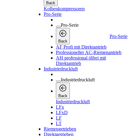
Back
Kolbenkompressoren
Pro-Serie
Pro-Serie
Pro-Serie
Back
AF Profi mit Direktantrieb
Professioneller AC-Riemenantrieb
AH professional ölfrei mit
Direktantrieb
Industriedruckluft
Industriedruckluft
Back
Industriedruckluft
LFx
LFxD
LF
LT
Riemengetrieben
Direktgetrieben