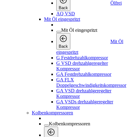
Ölfrei
Back
AQ VSD
Mit Öl eingespritzt
Mit Öl eingespritzt
Mit Öl
Back
eingespritzt
G Festdrehzahlkompressor
G VSD drehzahlgeregelter
Kompressor
GA Festdrehzahlkompressor
GA FLX
Doppelgeschwindigkeitskompressor
GA VSD drehzahlgeregelter
Kompressor
GA VSDs drehzahlgeregelter
Kompressor
Kolbenkompressoren
Kolbenkompressoren