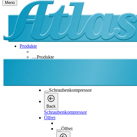
Menü
Produkte
Produkte
Produkte
Back
Schraubenkompressor
Schraubenkompressor
Back
Schraubenkompressor
Ölfrei
Ölfrei