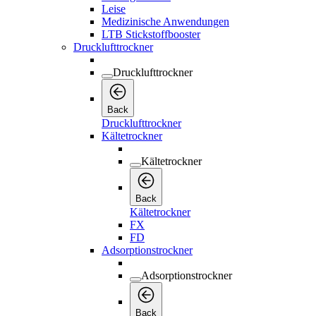
Leise
Medizinische Anwendungen
LTB Stickstoffbooster
Drucklufttrockner
Drucklufttrockner
Back
Drucklufttrockner
Kältetrockner
Kältetrockner
Back
Kältetrockner
FX
FD
Adsorptionstrockner
Adsorptionstrockner
Back