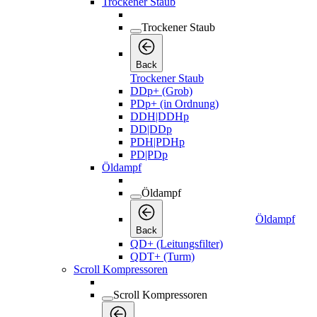
Trockener Staub
Trockener Staub
Back
Trockener Staub
DDp+ (Grob)
PDp+ (in Ordnung)
DDH|DDHp
DD|DDp
PDH|PDHp
PD|PDp
Öldampf
Öldampf
Öldampf
Back
QD+ (Leitungsfilter)
QDT+ (Turm)
Scroll Kompressoren
Scroll Kompressoren