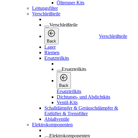
Öltrenner Kits
Leitungsfilter
Verschleißteile
Verschleißteile
Verschleißteile
Back
Lager
Riemen
Ersatzteilkits
Ersatzteilkits
Back
Ersatzteilkits
Dichtungs- und Abdichtkits
Ventil-Kits
Schalldämpfer & Geräuschdämpfer &
Entlüfter & Trennfilter
Ablaßventile
Elektrokomponenten
Elektrokomponenten