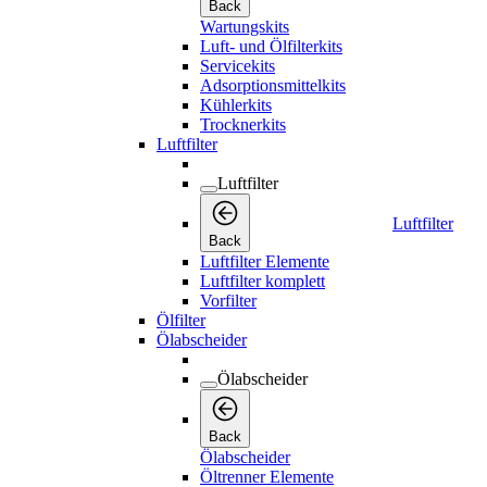
Back
Wartungskits
Luft- und Ölfilterkits
Servicekits
Adsorptionsmittelkits
Kühlerkits
Trocknerkits
Luftfilter
Luftfilter
Luftfilter
Back
Luftfilter Elemente
Luftfilter komplett
Vorfilter
Ölfilter
Ölabscheider
Ölabscheider
Back
Ölabscheider
Öltrenner Elemente