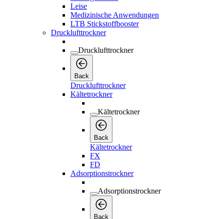
Leise
Medizinische Anwendungen
LTB Stickstoffbooster
Drucklufttrockner
Drucklufttrockner
Back
Drucklufttrockner
Kältetrockner
Kältetrockner
Back
Kältetrockner
FX
FD
Adsorptionstrockner
Adsorptionstrockner
Back