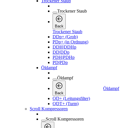
Trockener Staub
Trockener Staub
Back
Trockener Staub
DDp+ (Grob)
PDp+ (in Ordnung)
DDH|DDHp
DD|DDp
PDH|PDHp
PD|PDp
Öldampf
Öldampf
Öldampf
Back
QD+ (Leitungsfilter)
QDT+ (Turm)
Scroll Kompressoren
Scroll Kompressoren