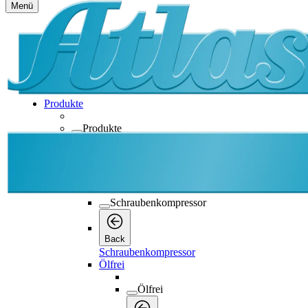
Menü
Produkte
Produkte
Produkte
Back
Schraubenkompressor
Schraubenkompressor
Back
Schraubenkompressor
Ölfrei
Ölfrei