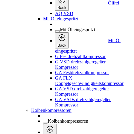
Ölfrei
Back
AQ VSD
Mit Öl eingespritzt
Mit Öl eingespritzt
Mit Öl
Back
eingespritzt
G Festdrehzahlkompressor
G VSD drehzahlgeregelter
Kompressor
GA Festdrehzahlkompressor
GA FLX
Doppelgeschwindigkeitskompressor
GA VSD drehzahlgeregelter
Kompressor
GA VSDs drehzahlgeregelter
Kompressor
Kolbenkompressoren
Kolbenkompressoren