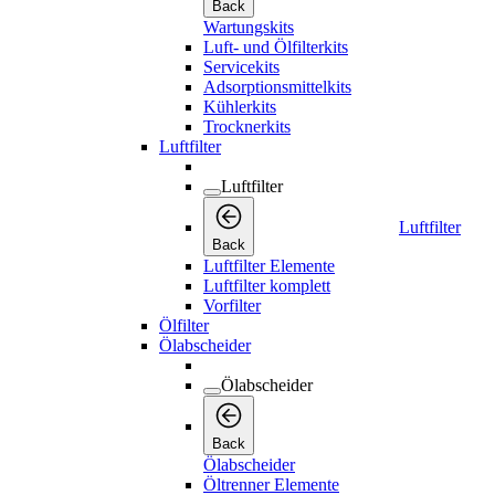
Back
Wartungskits
Luft- und Ölfilterkits
Servicekits
Adsorptionsmittelkits
Kühlerkits
Trocknerkits
Luftfilter
Luftfilter
Luftfilter
Back
Luftfilter Elemente
Luftfilter komplett
Vorfilter
Ölfilter
Ölabscheider
Ölabscheider
Back
Ölabscheider
Öltrenner Elemente