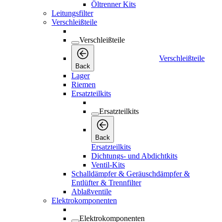
Öltrenner Kits
Leitungsfilter
Verschleißteile
Verschleißteile
Verschleißteile
Back
Lager
Riemen
Ersatzteilkits
Ersatzteilkits
Back
Ersatzteilkits
Dichtungs- und Abdichtkits
Ventil-Kits
Schalldämpfer & Geräuschdämpfer &
Entlüfter & Trennfilter
Ablaßventile
Elektrokomponenten
Elektrokomponenten