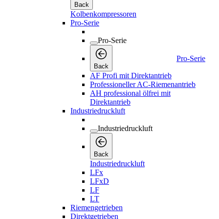
Back
Kolbenkompressoren
Pro-Serie
Pro-Serie
Pro-Serie
Back
AF Profi mit Direktantrieb
Professioneller AC-Riemenantrieb
AH professional ölfrei mit
Direktantrieb
Industriedruckluft
Industriedruckluft
Back
Industriedruckluft
LFx
LFxD
LF
LT
Riemengetrieben
Direktgetrieben