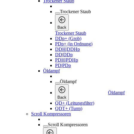
Trockener Staub
Trockener Staub
Back
Trockener Staub
DDp+ (Grob)
PDp+ (in Ordnung)
DDH|DDHp
DD|DDp
PDH|PDHp
PD|PDp
Öldampf
Öldampf
Öldampf
Back
QD+ (Leitungsfilter)
QDT+ (Turm)
Scroll Kompressoren
Scroll Kompressoren