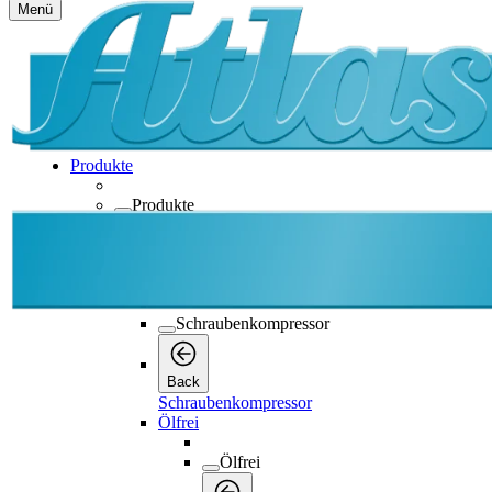
Menü
Produkte
Produkte
Produkte
Back
Schraubenkompressor
Schraubenkompressor
Back
Schraubenkompressor
Ölfrei
Ölfrei