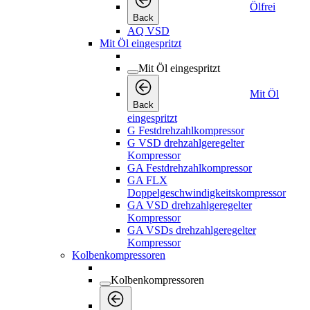
Ölfrei
Back
AQ VSD
Mit Öl eingespritzt
Mit Öl eingespritzt
Mit Öl
Back
eingespritzt
G Festdrehzahlkompressor
G VSD drehzahlgeregelter
Kompressor
GA Festdrehzahlkompressor
GA FLX
Doppelgeschwindigkeitskompressor
GA VSD drehzahlgeregelter
Kompressor
GA VSDs drehzahlgeregelter
Kompressor
Kolbenkompressoren
Kolbenkompressoren