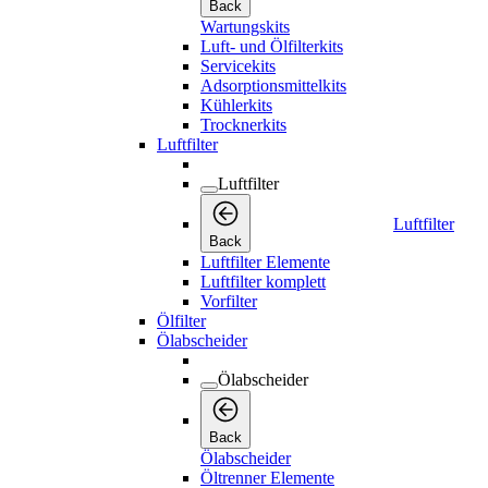
Back
Wartungskits
Luft- und Ölfilterkits
Servicekits
Adsorptionsmittelkits
Kühlerkits
Trocknerkits
Luftfilter
Luftfilter
Luftfilter
Back
Luftfilter Elemente
Luftfilter komplett
Vorfilter
Ölfilter
Ölabscheider
Ölabscheider
Back
Ölabscheider
Öltrenner Elemente