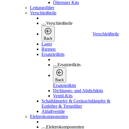
Öltrenner Kits
Leitungsfilter
Verschleißteile
Verschleißteile
Verschleißteile
Back
Lager
Riemen
Ersatzteilkits
Ersatzteilkits
Back
Ersatzteilkits
Dichtungs- und Abdichtkits
Ventil-Kits
Schalldämpfer & Geräuschdämpfer &
Entlüfter & Trennfilter
Ablaßventile
Elektrokomponenten
Elektrokomponenten