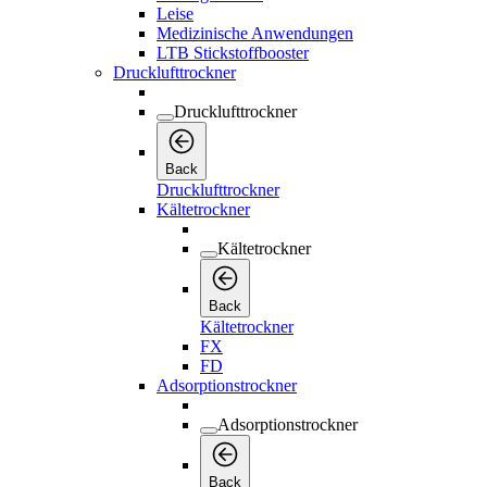
Leise
Medizinische Anwendungen
LTB Stickstoffbooster
Drucklufttrockner
Drucklufttrockner
Back
Drucklufttrockner
Kältetrockner
Kältetrockner
Back
Kältetrockner
FX
FD
Adsorptionstrockner
Adsorptionstrockner
Back