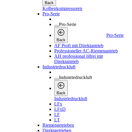
Back
Kolbenkompressoren
Pro-Serie
Pro-Serie
Pro-Serie
Back
AF Profi mit Direktantrieb
Professioneller AC-Riemenantrieb
AH professional ölfrei mit
Direktantrieb
Industriedruckluft
Industriedruckluft
Back
Industriedruckluft
LFx
LFxD
LF
LT
Riemengetrieben
Direktgetrieben