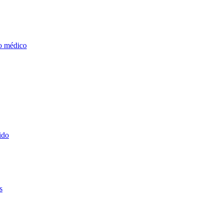
o médico
ido
s