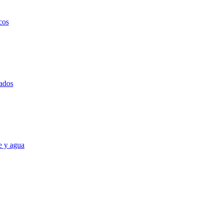
cos
ados
e y agua