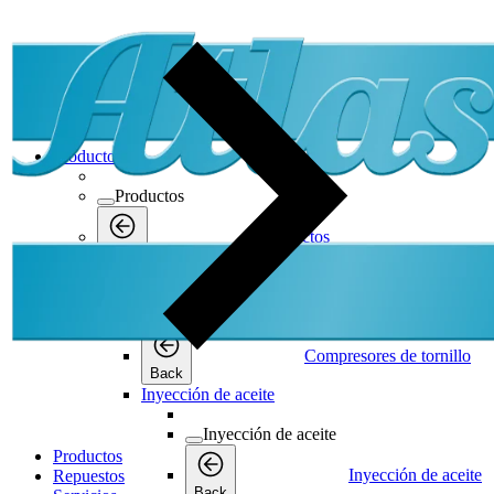
Productos
Productos
Productos
Back
Compresores de tornillo
Compresores de tornillo
Compresores de tornillo
Back
Inyección de aceite
Inyección de aceite
Productos
Inyección de aceite
Repuestos
Back