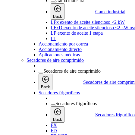
Gama industrial
Gama industrial
Back
LFx exento de aceite silencioso <2 kW
LFxD exento de aceite silencioso <2 kW us
LF exento de aceite 1 etapa
LT
Accionamiento por correa
Accionamiento directo
Aplicaciones médicas
Secadores de aire comprimido
Secadores de aire comprimido
Secadores de aire comprim
Back
Secadores frigoríficos
Secadores frigoríficos
Secadores frigorífico
Back
FX
FD