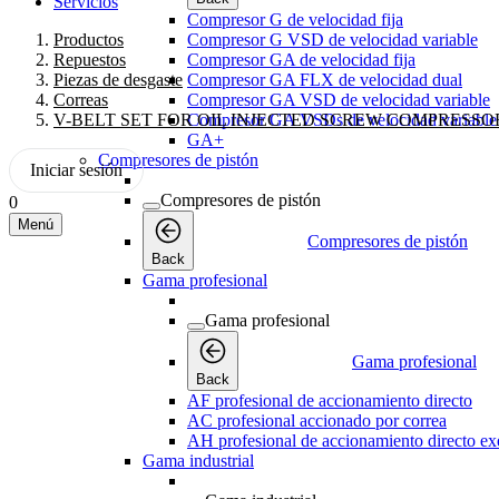
Servicios
Compresor G de velocidad fija
Productos
Compresor G VSD de velocidad variable
Repuestos
Compresor GA de velocidad fija
Piezas de desgaste
Compresor GA FLX de velocidad dual
Correas
Compresor GA VSD de velocidad variable
V-BELT SET FOR OIL INJECTED SCREW COMPRESSO
Compresor GA VSDs de velocidad variable
GA+
Compresores de pistón
Iniciar sesión
Compresores de pistón
0
Menú
Compresores de pistón
Back
Gama profesional
Gama profesional
Gama profesional
Back
AF profesional de accionamiento directo
AC profesional accionado por correa
AH profesional de accionamiento directo exe
Gama industrial