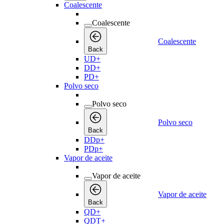
Coalescente
Coalescente
Coalescente
Back
UD+
DD+
PD+
Polvo seco
Polvo seco
Polvo seco
Back
DDp+
PDp+
Vapor de aceite
Vapor de aceite
Vapor de aceite
Back
QD+
QDT+