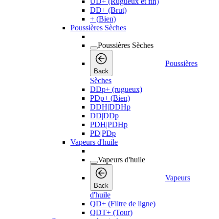
UD+ (Rugueux et fin)
DD+ (Brut)
+ (Bien)
Poussières Sèches
Poussières Sèches
Poussières
Back
Sèches
DDp+ (rugueux)
PDp+ (Bien)
DDH|DDHp
DD|DDp
PDH|PDHp
PD|PDp
Vapeurs d'huile
Vapeurs d'huile
Vapeurs
Back
d'huile
QD+ (Filtre de ligne)
QDT+ (Tour)