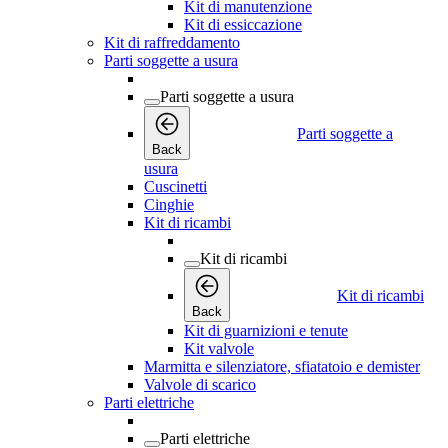
Kit di manutenzione
Kit di essiccazione
Kit di raffreddamento
Parti soggette a usura
Parti soggette a usura
Parti soggette a
Back
usura
Cuscinetti
Cinghie
Kit di ricambi
Kit di ricambi
Kit di ricambi
Back
Kit di guarnizioni e tenute
Kit valvole
Marmitta e silenziatore, sfiatatoio e demister
Valvole di scarico
Parti elettriche
Parti elettriche