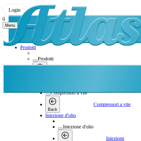
Login
0
Menu
Prodotti
Prodotti
Prodotti
Back
Compressori a vite
Compressori a vite
Compressori a vite
Back
Iniezione d'olio
Iniezione d'olio
Iniezione