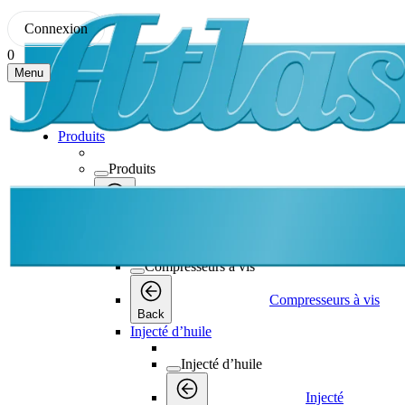
Connexion
0
Menu
Produits
Produits
Produits
Back
Compresseurs à vis
Compresseurs à vis
Compresseurs à vis
Back
Injecté d’huile
Injecté d’huile
Injecté