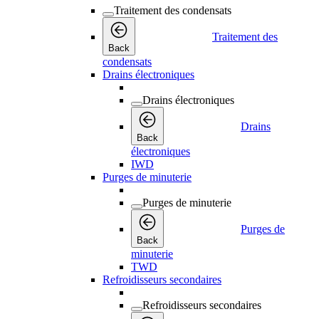
Traitement des condensats
Traitement des
Back
condensats
Drains électroniques
Drains électroniques
Drains
Back
électroniques
IWD
Purges de minuterie
Purges de minuterie
Purges de
Back
minuterie
TWD
Refroidisseurs secondaires
Refroidisseurs secondaires