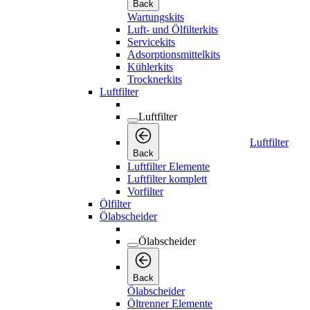
Back
Wartungskits
Luft- und Ölfilterkits
Servicekits
Adsorptionsmittelkits
Kühlerkits
Trocknerkits
Luftfilter
Luftfilter
Luftfilter
Back
Luftfilter Elemente
Luftfilter komplett
Vorfilter
Ölfilter
Ölabscheider
Ölabscheider
Back
Ölabscheider
Öltrenner Elemente