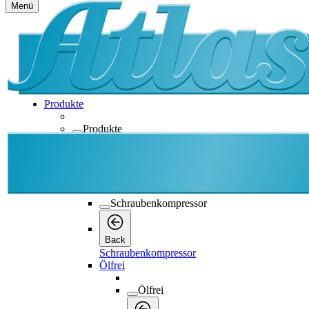
Menü
Produkte
Produkte
Produkte
Back
Schraubenkompressor
Schraubenkompressor
Back
Schraubenkompressor
Ölfrei
Ölfrei