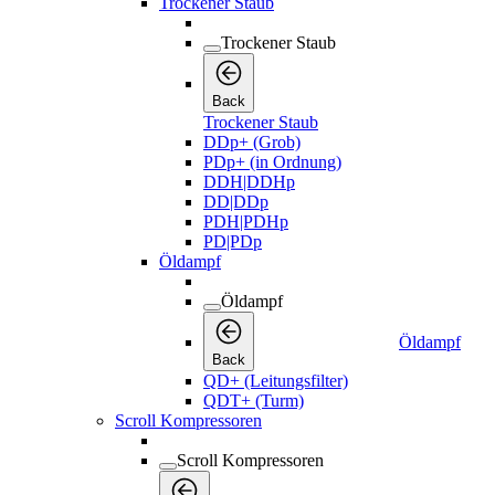
Trockener Staub
Trockener Staub
Back
Trockener Staub
DDp+ (Grob)
PDp+ (in Ordnung)
DDH|DDHp
DD|DDp
PDH|PDHp
PD|PDp
Öldampf
Öldampf
Öldampf
Back
QD+ (Leitungsfilter)
QDT+ (Turm)
Scroll Kompressoren
Scroll Kompressoren