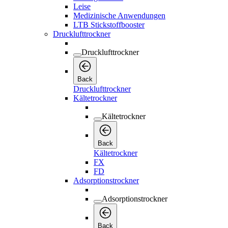
Leise
Medizinische Anwendungen
LTB Stickstoffbooster
Drucklufttrockner
Drucklufttrockner
Back
Drucklufttrockner
Kältetrockner
Kältetrockner
Back
Kältetrockner
FX
FD
Adsorptionstrockner
Adsorptionstrockner
Back