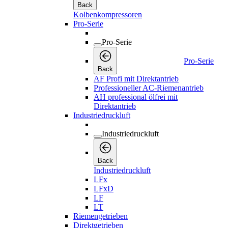
Back
Kolbenkompressoren
Pro-Serie
Pro-Serie
Pro-Serie
Back
AF Profi mit Direktantrieb
Professioneller AC-Riemenantrieb
AH professional ölfrei mit
Direktantrieb
Industriedruckluft
Industriedruckluft
Back
Industriedruckluft
LFx
LFxD
LF
LT
Riemengetrieben
Direktgetrieben