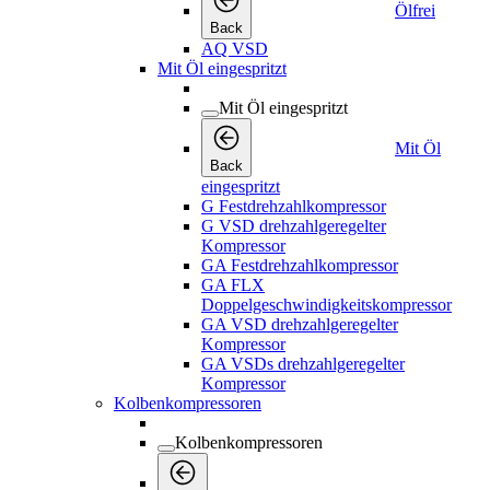
Ölfrei
Back
AQ VSD
Mit Öl eingespritzt
Mit Öl eingespritzt
Mit Öl
Back
eingespritzt
G Festdrehzahlkompressor
G VSD drehzahlgeregelter
Kompressor
GA Festdrehzahlkompressor
GA FLX
Doppelgeschwindigkeitskompressor
GA VSD drehzahlgeregelter
Kompressor
GA VSDs drehzahlgeregelter
Kompressor
Kolbenkompressoren
Kolbenkompressoren