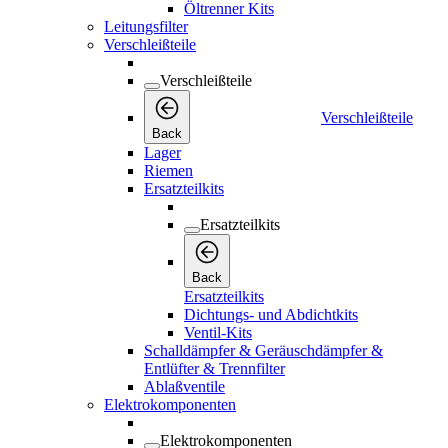
Öltrenner Kits
Leitungsfilter
Verschleißteile
Verschleißteile
Verschleißteile
Back
Lager
Riemen
Ersatzteilkits
Ersatzteilkits
Back
Ersatzteilkits
Dichtungs- und Abdichtkits
Ventil-Kits
Schalldämpfer & Geräuschdämpfer &
Entlüfter & Trennfilter
Ablaßventile
Elektrokomponenten
Elektrokomponenten