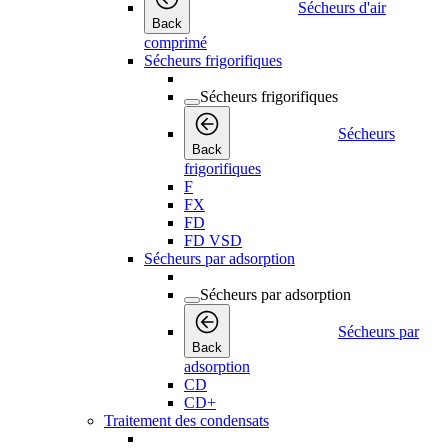
Sécheurs d'air
Back
comprimé
Sécheurs frigorifiques
Sécheurs frigorifiques
Sécheurs
Back
frigorifiques
F
FX
FD
FD VSD
Sécheurs par adsorption
Sécheurs par adsorption
Sécheurs par
Back
adsorption
CD
CD+
Traitement des condensats