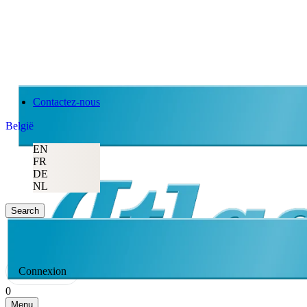
Contactez-nous
België
EN
FR
DE
NL
Search
Connexion
0
Menu