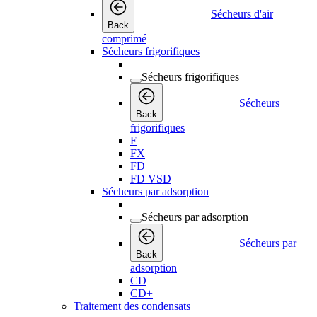
Sécheurs d'air
Back
comprimé
Sécheurs frigorifiques
Sécheurs frigorifiques
Sécheurs
Back
frigorifiques
F
FX
FD
FD VSD
Sécheurs par adsorption
Sécheurs par adsorption
Sécheurs par
Back
adsorption
CD
CD+
Traitement des condensats