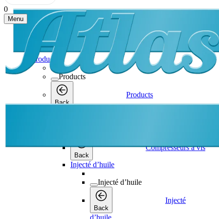
0
Menu
Products
Products
Products
Back
Compresseurs à vis
Compresseurs à vis
Compresseurs à vis
Back
Injecté d’huile
Injecté d’huile
Injecté
Back
d’huile