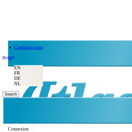
Contactez-nous
België
EN
FR
DE
NL
Search
Connexion