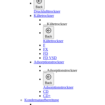
Back
Drucklufttrockner
Kältetrockner
Kältetrockner
Back
Kältetrockner
F
FX
FD
FD VSD
Adsorptionstrockner
Adsorptionstrockner
Back
Adsorptionstrockner
CD
CD+
Kondensataufbereitung