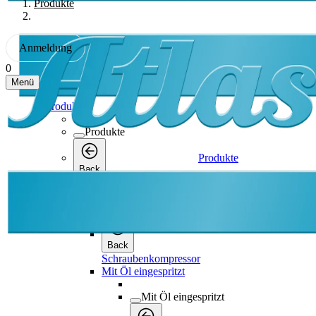
Produkte
Anmeldung
0
Menü
Produkte
Produkte
Produkte
Back
Schraubenkompressor
Schraubenkompressor
Back
Schraubenkompressor
Mit Öl eingespritzt
Mit Öl eingespritzt