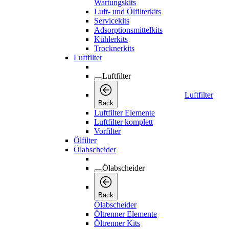
Wartungskits
Luft- und Ölfilterkits
Servicekits
Adsorptionsmittelkits
Kühlerkits
Trocknerkits
Luftfilter
Luftfilter
Luftfilter
Back
Luftfilter Elemente
Luftfilter komplett
Vorfilter
Ölfilter
Ölabscheider
Ölabscheider
Back
Ölabscheider
Öltrenner Elemente
Öltrenner Kits