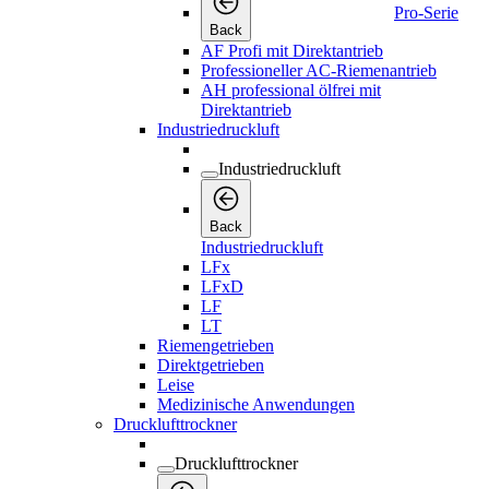
Pro-Serie
Back
AF Profi mit Direktantrieb
Professioneller AC-Riemenantrieb
AH professional ölfrei mit
Direktantrieb
Industriedruckluft
Industriedruckluft
Back
Industriedruckluft
LFx
LFxD
LF
LT
Riemengetrieben
Direktgetrieben
Leise
Medizinische Anwendungen
Drucklufttrockner
Drucklufttrockner