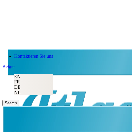
Kontaktieren Sie uns
België
EN
FR
DE
NL
Search