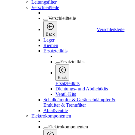
Leitungsfilter
Verschleißteile
Verschleißteile
Verschleißteile
Back
Lager
Riemen
Ersatzteilkits
Ersatzteilkits
Back
Ersatzteilkits
Dichtungs- und Abdichtkits
Ventil-Kits
Schalldämpfer & Geräuschdämpfer &
Entlüfter & Trennfilter
Ablaßventile
Elektrokomponenten
Elektrokomponenten