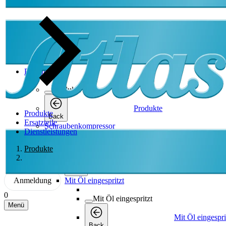
Produkte
Produkte
Produkte
Produkte
Back
Ersatzteile
Schraubenkompressor
Dienstleistungen
Schraubenkompressor
Produkte
Schraubenkompressor
Back
Anmeldung
Mit Öl eingespritzt
0
Mit Öl eingespritzt
Menü
Mit Öl eingespri
Back