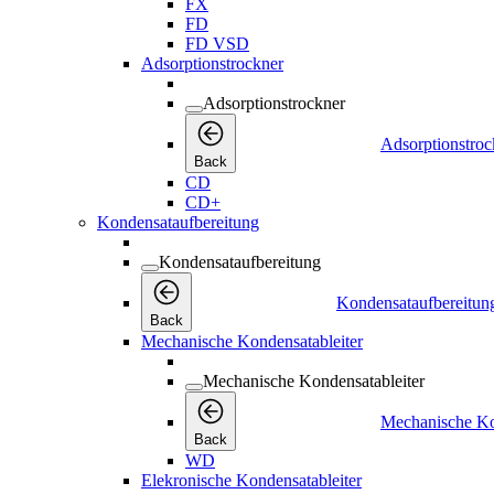
FX
FD
FD VSD
Adsorptionstrockner
Adsorptionstrockner
Adsorptionstroc
Back
CD
CD+
Kondensataufbereitung
Kondensataufbereitung
Kondensataufbereitun
Back
Mechanische Kondensatableiter
Mechanische Kondensatableiter
Mechanische Ko
Back
WD
Elekronische Kondensatableiter