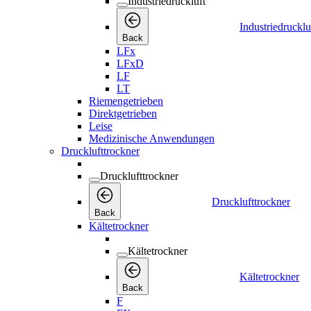
Industriedruckluft
Industriedrucklu
Back
LFx
LFxD
LF
LT
Riemengetrieben
Direktgetrieben
Leise
Medizinische Anwendungen
Drucklufttrockner
Drucklufttrockner
Drucklufttrockner
Back
Kältetrockner
Kältetrockner
Kältetrockner
Back
F