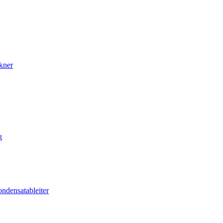
kner
g
ndensatableiter