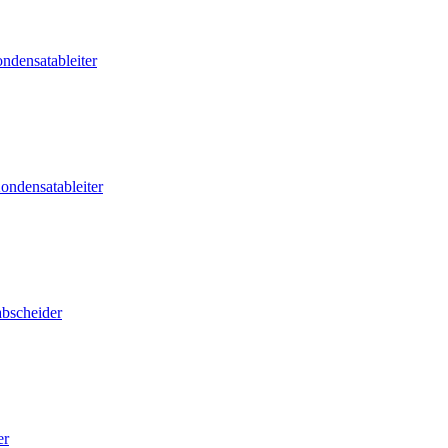
ndensatableiter
ondensatableiter
abscheider
er