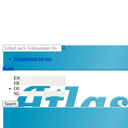
Kontaktieren Sie uns
België
EN
FR
DE
NL
Search