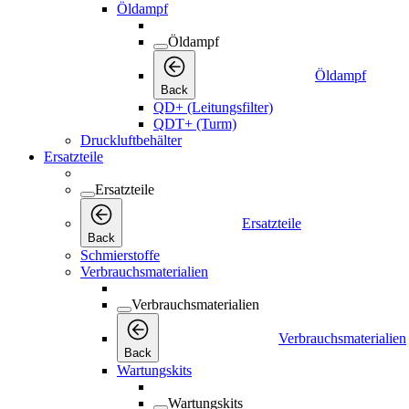
Öldampf
Öldampf
Öldampf
Back
QD+ (Leitungsfilter)
QDT+ (Turm)
Druckluftbehälter
Ersatzteile
Ersatzteile
Ersatzteile
Back
Schmierstoffe
Verbrauchsmaterialien
Verbrauchsmaterialien
Verbrauchsmaterialien
Back
Wartungskits
Wartungskits