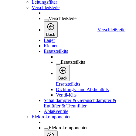
Leitungsfilter
Verschleißteile
Verschleißteile
Verschleißteile
Back
Lager
Riemen
Ersatzteilkits
Ersatzteilkits
Back
Ersatzteilkits
Dichtungs- und Abdichtkits
Ventil-Kits
Schalldämpfer & Geräuschdämpfer &
Entlüfter & Trennfilter
Ablaßventile
Elektrokomponenten
Elektrokomponenten