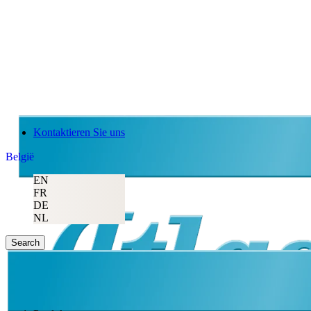
Kontaktieren Sie uns
België
EN
FR
DE
NL
Search