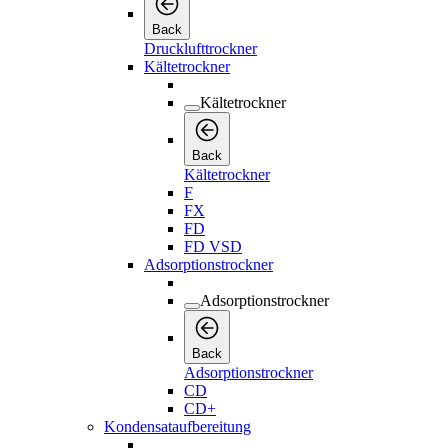
Back
Drucklufttrockner
Kältetrockner
Kältetrockner
Back
Kältetrockner
F
FX
FD
FD VSD
Adsorptionstrockner
Adsorptionstrockner
Back
Adsorptionstrockner
CD
CD+
Kondensataufbereitung