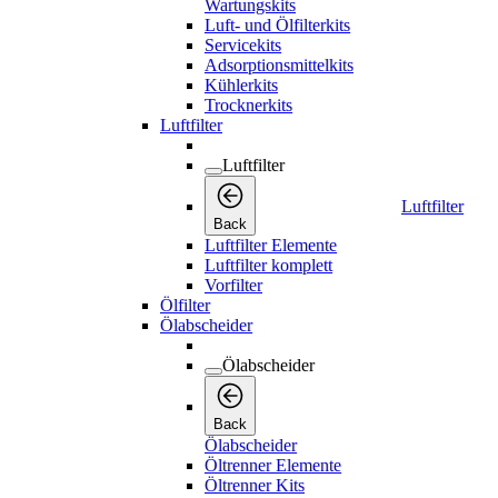
Wartungskits
Luft- und Ölfilterkits
Servicekits
Adsorptionsmittelkits
Kühlerkits
Trocknerkits
Luftfilter
Luftfilter
Luftfilter
Back
Luftfilter Elemente
Luftfilter komplett
Vorfilter
Ölfilter
Ölabscheider
Ölabscheider
Back
Ölabscheider
Öltrenner Elemente
Öltrenner Kits