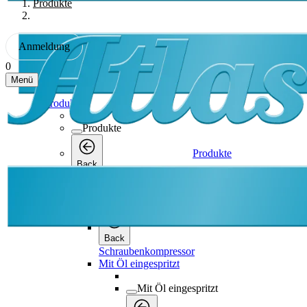
Produkte
Anmeldung
0
Menü
Produkte
Produkte
Produkte
Back
Schraubenkompressor
Schraubenkompressor
Back
Schraubenkompressor
Mit Öl eingespritzt
Mit Öl eingespritzt