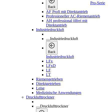
Pro-Serie
Back
AF Profi mit Direktantrieb
Professioneller AC-Riemenantrieb
AH professional ölfrei mit
Direktantrieb
Industriedruckluft
Industriedruckluft
Back
Industriedruckluft
LFx
LFxD
LF
LT
Riemengetrieben
Direktgetrieben
Leise
Medizinische Anwendungen
Drucklufttrockner
Drucklufttrockner