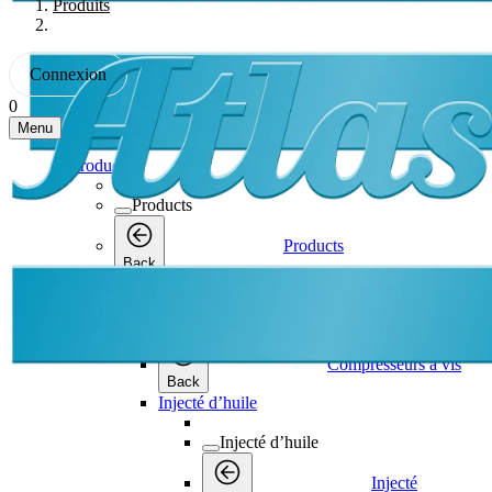
Produits
Connexion
0
Menu
Products
Products
Products
Back
Compresseurs à vis
Compresseurs à vis
Compresseurs à vis
Back
Injecté d’huile
Injecté d’huile
Injecté