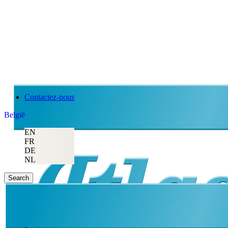
Contactez-nous
België
EN
FR
DE
NL
Search