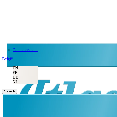
Contactez-nous
België
EN
FR
DE
NL
Search