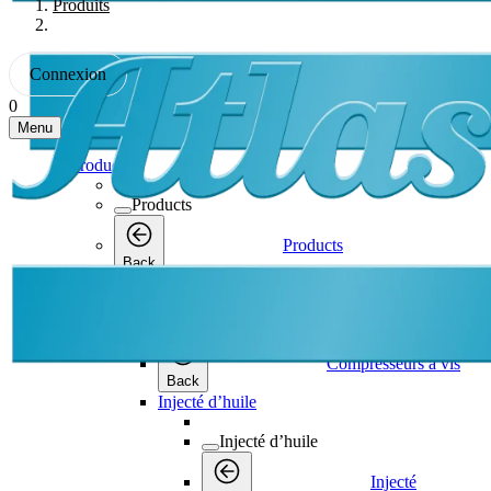
Produits
Connexion
0
Menu
Products
Products
Products
Back
Compresseurs à vis
Compresseurs à vis
Compresseurs à vis
Back
Injecté d’huile
Injecté d’huile
Injecté