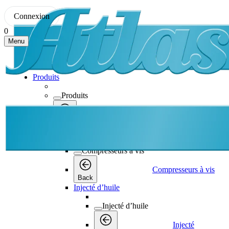
Connexion
0
Menu
Produits
Produits
Produits
Back
Compresseurs à vis
Compresseurs à vis
Compresseurs à vis
Back
Injecté d’huile
Injecté d’huile
Injecté