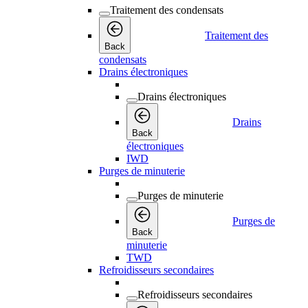
Traitement des condensats
Traitement des
Back
condensats
Drains électroniques
Drains électroniques
Drains
Back
électroniques
IWD
Purges de minuterie
Purges de minuterie
Purges de
Back
minuterie
TWD
Refroidisseurs secondaires
Refroidisseurs secondaires