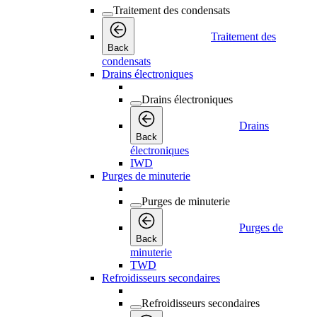
Traitement des condensats
Traitement des
Back
condensats
Drains électroniques
Drains électroniques
Drains
Back
électroniques
IWD
Purges de minuterie
Purges de minuterie
Purges de
Back
minuterie
TWD
Refroidisseurs secondaires
Refroidisseurs secondaires