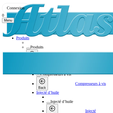
Connexion
0
Menu
Produits
Produits
Produits
Back
Compresseurs à vis
Compresseurs à vis
Compresseurs à vis
Back
Injecté d’huile
Injecté d’huile
Injecté